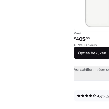
Vanaf
Refurbished prijs:
405
€
,00
Vergele
€ 719,00
nieuw
Opties bekijken
Verschillen in één 
4,7/5
(5