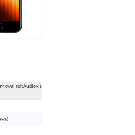
€ 529,00 nieuw
mkwaliteit
Audiovisueel
Diversen
Wat de community vindt
iews)