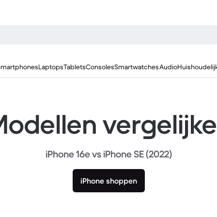
Smartphones
Laptops
Tablets
Consoles
Smartwatches
Audio
Huishoudelij
odellen vergelijk
iPhone 16e vs iPhone SE (2022)
iPhone shoppen