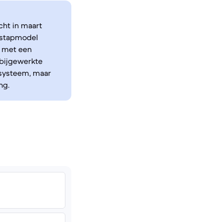
cht in maart
nstapmodel
p met een
 bijgewerkte
ssysteem, maar
ng.