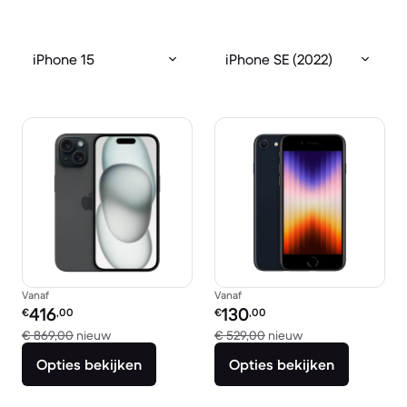
iPhone 15
iPhone SE (2022)
Vanaf
Vanaf
Refurbished prijs:
Refurbished prijs:
416
130
€
,00
€
,00
Vergeleken met € 869,00 nieuw
Vergeleken met €
€ 869,00
nieuw
€ 529,00
nieuw
Opties bekijken
Opties bekijken