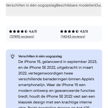
Verschillen in één oogopslag
Beschikbare modellen
Duurza
4,6/5
4,5/5
(37495 reviews)
(14043 reviews)
Verschillen in één oogopslag
De iPhone 15, gelanceerd in september 2023,
en de iPhone SE 2022, uitgebracht in maart
2022, vertegenwoordigen twee
verschillende benaderingen binnen Apple's
smartphonelijn. Waar de iPhone 15 een
modern ontwerp en geavanceerde functies
biedt, houdt de iPhone SE 2022 vast aan een
klassiek design met een krachtige interne
chip. Beide toestellen draaien op het iOS-