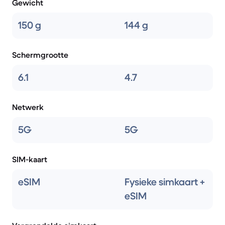
Gewicht
150 g
144 g
Schermgrootte
6.1
4.7
Netwerk
5G
5G
SIM-kaart
eSIM
Fysieke simkaart +
eSIM