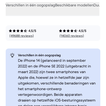
Verschillen in één oogopslag
Beschikbare modellen
Duurza
4,5/5
4,5/5
(49688 reviews)
(14060 reviews)
Verschillen in één oogopslag
De iPhone 14 (gelanceerd in september
2022) en de iPhone SE 2022 (uitgebracht in
maart 2022) zijn twee smartphones van
Apple die, hoewel ze in hetzelfde jaar zijn
uitgekomen, verschillende benaderingen van
het smartphone-ontwerp
vertegenwoordigen. Beide apparaten
draaien op hetzelfde iOS-besturingssysteem
en delen een vergelijkbare interne basis,