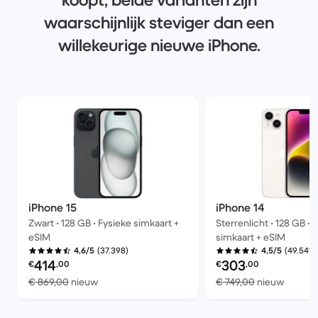
koopt, beide varianten zijn
waarschijnlijk steviger dan een
willekeurige nieuwe iPhone.
iPhone 15
iPhone 14
Zwart • 128 GB • Fysieke simkaart +
Sterrenlicht • 128 GB • 
eSIM
simkaart + eSIM
(37.398)
(49.541)
4,6/5
4,5/5
Refurbished prijs:
Refurbished prijs:
414
303
€
,00
€
,00
Vergeleken met € 869,00 nieuw
Vergele
€ 869,00
nieuw
€ 749,00
nieuw