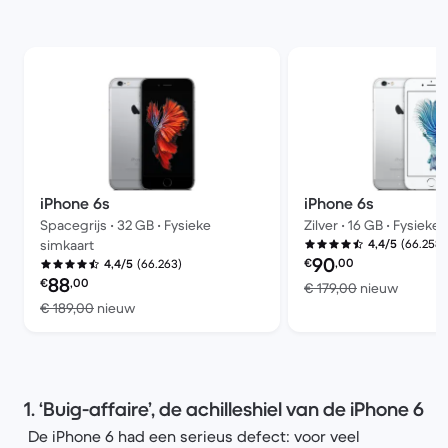
iPhone 6s
iPhone 6s
Spacegrijs • 32 GB • Fysieke
Zilver • 16 GB • Fysieke
(66.258)
simkaart
4,4/5
Refurbished prijs:
90
€
,00
(66.263)
4,4/5
Refurbished prijs:
88
€
,00
Vergele
€ 179,00
nieuw
Vergeleken met € 189,00 nieuw
€ 189,00
nieuw
1. ‘Buig-affaire’, de achilleshiel van de iPhone 6
De iPhone 6 had een serieus defect: voor veel