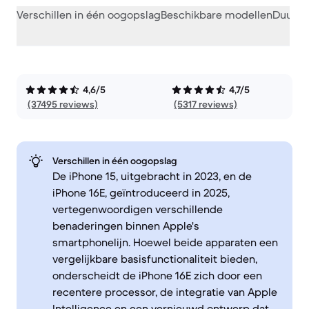
Verschillen in één oogopslag
Beschikbare modellen
Duurza
4,6/5
4,7/5
(37495 reviews)
(5317 reviews)
Verschillen in één oogopslag
De iPhone 15, uitgebracht in 2023, en de
iPhone 16E, geïntroduceerd in 2025,
vertegenwoordigen verschillende
benaderingen binnen Apple's
smartphonelijn. Hoewel beide apparaten een
vergelijkbare basisfunctionaliteit bieden,
onderscheidt de iPhone 16E zich door een
recentere processor, de integratie van Apple
Intelligence en een vernieuwd ontwerp dat