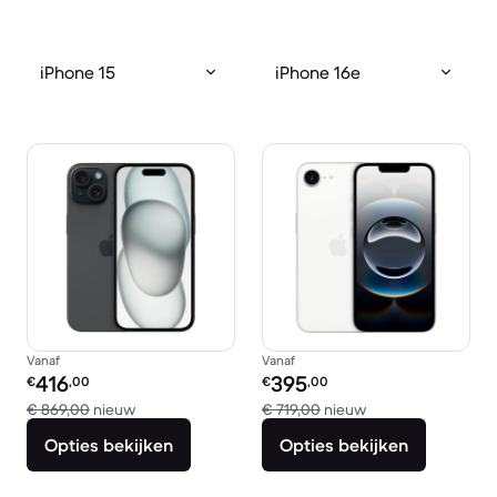
iPhone 15
iPhone 16e
Vanaf
Vanaf
Refurbished prijs:
Refurbished prijs:
416
395
€
,00
€
,00
Vergeleken met € 869,00 nieuw
Vergeleken met € 
€ 869,00
nieuw
€ 719,00
nieuw
Opties bekijken
Opties bekijken