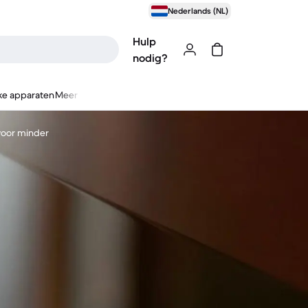
Nederlands (NL)
Hulp
nodig?
ke apparaten
Meer
voor minder