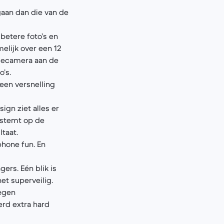
gaan dan die van de
 betere foto’s en
elijk over een 12
fiecamera aan de
’s.
 een versnelling
ign ziet alles er
afstemt op de
taat.
phone fun. En
ers. Eén blik is
et superveilig.
tegen
erd extra hard