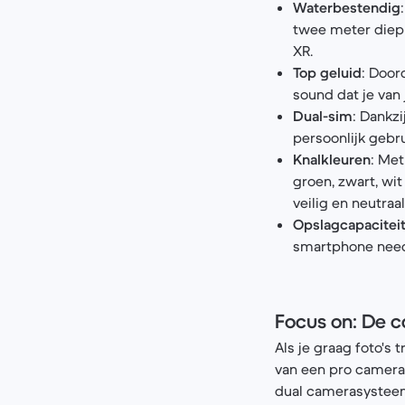
Waterbestendig
twee meter diep 
XR.
Top geluid
: Door
sound dat je van
Dual-sim
: Dankz
persoonlijk gebr
Knalkleuren
: Met
groen, zwart, wit
veilig en neutraal
Opslagcapacitei
smartphone needs
Focus on: De c
Als je graag foto's 
van een pro camera u
dual camerasysteem 