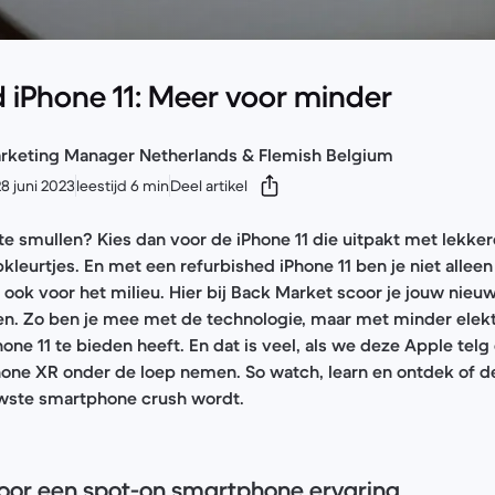
 iPhone 11: Meer voor minder
rketing Manager Netherlands & Flemish Belgium
8 juni 2023
leestijd 6 min
Deel artikel
e smullen? Kies dan voor de iPhone 11 die uitpakt met lekker
leurtjes. En met een refurbished iPhone 11 ben je niet alleen 
ok voor het milieu. Hier bij Back Market scoor je jouw nieu
en. Zo ben je mee met de technologie, maar met minder elekt
hone 11 te bieden heeft. En dat is veel, als we deze Apple tel
hone XR onder de loep nemen. So watch, learn en ontdek of d
uwste smartphone crush wordt.
voor een spot-on smartphone ervaring