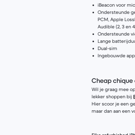
iBeacon voor mic
Ondersteunde gel
PCM, Apple Lossle
Audible (2, 3 en
Ondersteunde vid
Lange batterijdu
Dual-sim
Ingebouwde apps
Cheap chique e
Wil je graag mee op
lekker shoppen bij
Hier scoor je een g
maar dan aan een vo
Elke refurbished iP