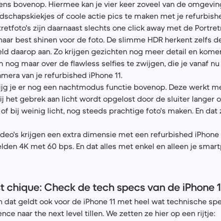
ns bovenop. Hiermee kan je vier keer zoveel van de omgeving
dschapskiekjes of coole actie pics te maken met je refurbishe
tretfoto's zijn daarnaast slechts one click away met de Portret
 haar best shinen voor de foto. De slimme HDR herkent zelfs 
eld daarop aan. Zo krijgen gezichten nog meer detail en kome
Om nog maar over de flawless selfies te zwijgen, die je vanaf 
era van je refurbished iPhone 11.
 krijg je er nog een nachtmodus functie bovenop. Deze werkt m
ij het gebrek aan licht wordt opgelost door de sluiter langer 
 of bij weinig licht, nog steeds prachtige foto's maken. En dat 
video's krijgen een extra dimensie met een refurbished iPhone 
den 4K met 60 bps. En dat alles met enkel en alleen je smar
st chique: Check de tech specs van de iPhone 1
n dat geldt ook voor de iPhone 11 met heel wat technische spec
e naar the next level tillen. We zetten ze hier op een rijtje: