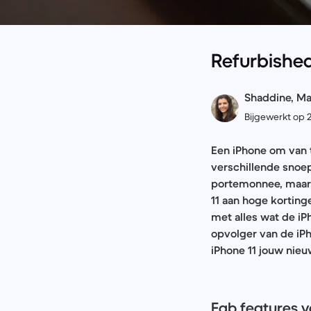
Refurbished
Shaddine, Ma
Bijgewerkt op 2
Een iPhone om van t
verschillende snoepk
portemonnee, maar o
11 aan hoge korting
met alles wat de iP
opvolger van de iP
iPhone 11 jouw nie
Fab features 