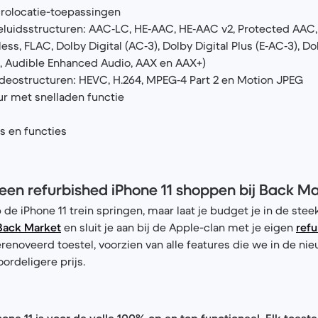
rolocatie-toepassingen
uids­structuren: AAC‑LC, HE‑AAC, HE‑AAC v2, Protected AAC,
ss, FLAC, Dolby Digital (AC‑3), Dolby Digital Plus (E‑AC‑3), D
 4, Audible Enhanced Audio, AAX en AAX+)
eo­structuren: HEVC, H.264, MPEG‑4 Part 2 en Motion JPEG
ur met snelladen functie
 en functies
en refurbished iPhone 11 shoppen bij Back M
 de iPhone 11 trein springen, maar laat je budget je in de ste
Back Market
en sluit je aan bij de Apple-clan met je eigen
refu
erenoveerd toestel, voorzien van alle features die we in de ni
ordeligere prijs.
hone 11 is voor de volle 100% op en top functioneel. Elk toest