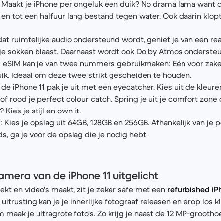
: Maakt je iPhone per ongeluk een duik? No drama lama want d
en tot een halfuur lang bestand tegen water. Ook daarin klopt
dat ruimtelijke audio ondersteund wordt, geniet je van een rea
 je sokken blaast. Daarnaast wordt ook Dolby Atmos onderste
ij eSIM kan je van twee nummers gebruikmaken: Eén voor zakel
uik. Ideaal om deze twee strikt gescheiden te houden.
 de iPhone 11 pak je uit met een eyecatcher. Kies uit de kleuren
 of rood je perfect colour catch. Spring je uit je comfort zone 
? Kies je stijl en own it.
t
: Kies je opslag uit 64GB, 128GB en 256GB. Afhankelijk van je 
, ga je voor de opslag die je nodig hebt.
amera van de iPhone 11 uitgelicht
trekt en video's maakt, zit je zeker safe met een
refurbished iP
itrusting kan je je innerlijke fotograaf releasen en erop los kl
maak je ultragrote foto's. Zo krijg je naast de 12 MP-grootho