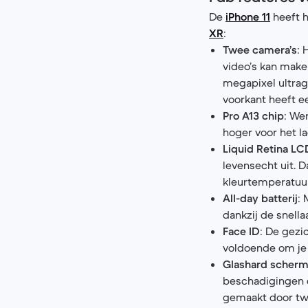
De
iPhone 11
heeft h
XR
:
Twee camera’s
: 
video’s kan make
megapixel ultrag
voorkant heeft e
Pro A13 chip
: We
hoger voor het la
Liquid Retina L
levensecht uit. 
kleurtemperatuur
All-day batterij
: 
dankzij de snella
Face ID
: De gezi
voldoende om je 
Glashard scher
beschadigingen e
gemaakt door tw