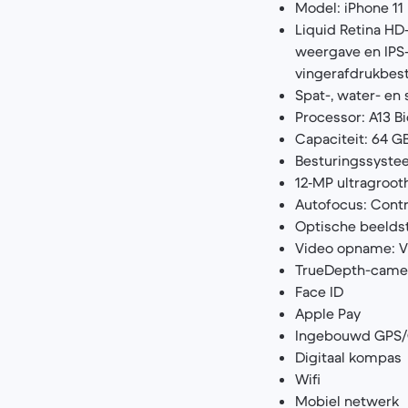
Model: iPhone 11
Liquid Retina HD‑
weergave en IPS‑t
vingerafdruk­bes
Spat-, water- en
Processor: A13 B
Capaciteit: 64 G
Besturingssystee
12‑MP ultragroo
Autofocus: Contr
Optische beeldst
Video opname: V
TrueDepth-came
Face ID
Apple Pay
Ingebouwd GPS
Digitaal kompas
Wifi
Mobiel netwerk