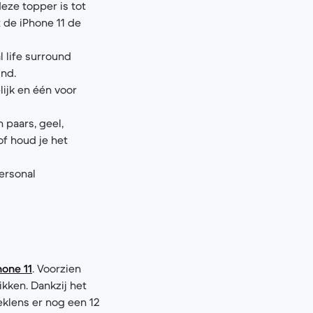
eze topper is tot
 de iPhone 11 de
l life surround
und.
ijk en één voor
 paars, geel,
of houd je het
personal
hone 11
. Voorzien
ikken. Dankzij het
eklens er nog een 12