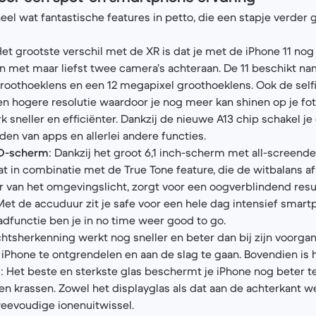
eel wat fantastische features in petto, die een stapje verder 
Het grootste verschil met de XR is dat je met de iPhone 11 nog
n met maar liefst twee camera’s achteraan. De 11 beschikt nam
roothoeklens en een 12 megapixel groothoeklens. Ook de sel
en hogere resolutie waardoor je nog meer kan shinen op je foto
rk sneller en efficiënter. Dankzij de nieuwe A13 chip schakel je
den van apps en allerlei andere functies.
CD-scherm
: Dankzij het groot 6,1 inch-scherm met all-screendes
Dat in combinatie met de True Tone feature, die de witbalans 
 van het omgevingslicht, zorgt voor een oogverblindend resul
Met de accuduur zit je safe voor een hele dag intensief smart
adfunctie ben je in no time weer good to go.
chtsherkenning werkt nog sneller en beter dan bij zijn voorgang
iPhone te ontgrendelen en aan de slag te gaan. Bovendien is h
m
: Het beste en sterkste glas beschermt je iPhone nog beter 
n krassen. Zowel het displayglas als dat aan de achterkant w
eevoudige ionenuitwissel.