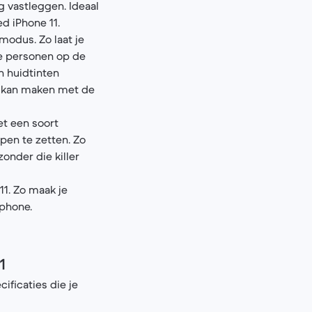
 vastleggen. Ideaal
d iPhone 11.
modus. Zo laat je
de personen op de
n huidtinten
nu kan maken met de
et een soort
open te zetten. Zo
zonder die killer
11. Zo maak je
tphone.
1
ificaties die je