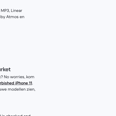
 MP3, Linear
olby Atmos en
arket
ek? No worries, kom
rbished iPhone 11
.
euwe modellen zien,
el is checked and