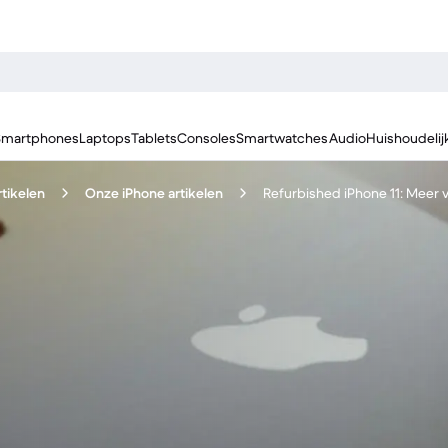
Smartphones
Laptops
Tablets
Consoles
Smartwatches
Audio
Huishoudelij
tikelen
Onze iPhone artikelen
Refurbished iPhone 11: Meer 