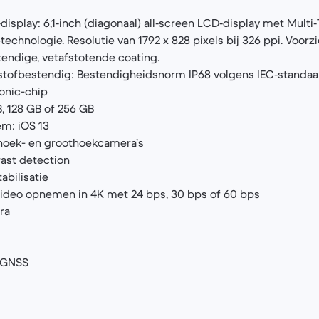
display: 6,1‑inch (diagonaal) all‑screen LCD‑display met Multi
echnologie. Resolutie van 1792 x 828 pixels bij 326 ppi. Voorz
tendige, vetafstotende coating.
 stof­bestendig: Bestendigheids­norm IP68 volgens IEC‑standa
ionic-chip
B, 128 GB of 256 GB
m: iOS 13
thoek- en groothoekcamera’s
ast detection
abilisatie
ideo opnemen in 4K met 24 bps, 30 bps of 60 bps
ra
/GNSS