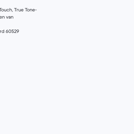
‑Touch, True Tone-
ien van
ard 60529