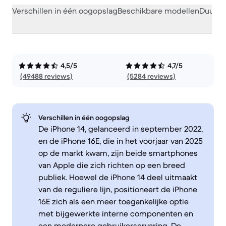
Verschillen in één oogopslag
Beschikbare modellen
Duurza
4,5/5
4,7/5
(49488 reviews)
(5284 reviews)
Verschillen in één oogopslag
De iPhone 14, gelanceerd in september 2022,
en de iPhone 16E, die in het voorjaar van 2025
op de markt kwam, zijn beide smartphones
van Apple die zich richten op een breed
publiek. Hoewel de iPhone 14 deel uitmaakt
van de reguliere lijn, positioneert de iPhone
16E zich als een meer toegankelijke optie
met bijgewerkte interne componenten en
een modernere gebruikerservaring. De