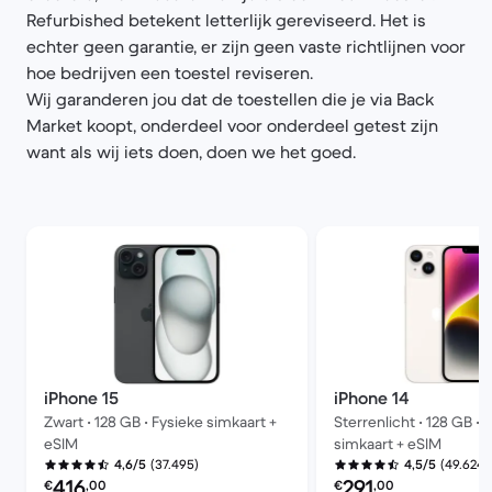
Refurbished betekent letterlijk gereviseerd. Het is
echter geen garantie, er zijn geen vaste richtlijnen voor
hoe bedrijven een toestel reviseren.
Wij garanderen jou dat de toestellen die je via Back
Market koopt, onderdeel voor onderdeel getest zijn
want als wij iets doen, doen we het goed.
iPhone 15
iPhone 14
Zwart • 128 GB • Fysieke simkaart +
Sterrenlicht • 128 GB • 
eSIM
simkaart + eSIM
(37.495)
(49.624)
4,6/5
4,5/5
Refurbished prijs:
Refurbished prijs:
416
291
€
,00
€
,00