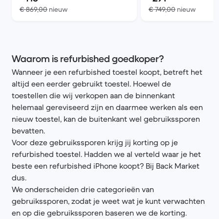
Vergeleken met € 869,00 nieuw
Vergele
€ 869,00
nieuw
€ 749,00
nieuw
Waarom is refurbished goedkoper?
Wanneer je een refurbished toestel koopt, betreft het
altijd een eerder gebruikt toestel. Hoewel de
toestellen die wij verkopen aan de binnenkant
helemaal gereviseerd zijn en daarmee werken als een
nieuw toestel, kan de buitenkant wel gebruikssporen
bevatten.
Voor deze gebruikssporen krijg jij korting op je
refurbished toestel. Hadden we al verteld waar je het
beste een refurbished iPhone koopt? Bij Back Market
dus.
We onderscheiden drie categorieën van
gebruikssporen, zodat je weet wat je kunt verwachten
en op die gebruikssporen baseren we de korting.