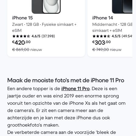
iPhone 15
iPhone 14
Zwart • 128 GB • Fysieke simkaart +
Middernacht • 128 GB •
eSIM
simkaart + eSIM
(37.398)
(49.541)
4,6/5
4,5/5
Refurbished prijs:
Refurbished prijs:
420
303
€
,00
€
,00
Vergeleken met € 869,00 nieuw
Vergele
€ 869,00
nieuw
€ 749,00
nieuw
Maak de mooiste foto’s met de iPhone 11 Pro
Een andere topper is de
iPhone 11 Pro
. Deze is een
jaartje ouder en was eind 2019 een enorme sprong
vooruit ten opzichte van de iPhone Xs als het gaat om
de camera’s. Er zit een camera meer aan de
achterzijde en je kan met deze iPhone dus ook
groothoekfoto’s maken.
De verbeterde camera aan de voorzijde ‘bleek de