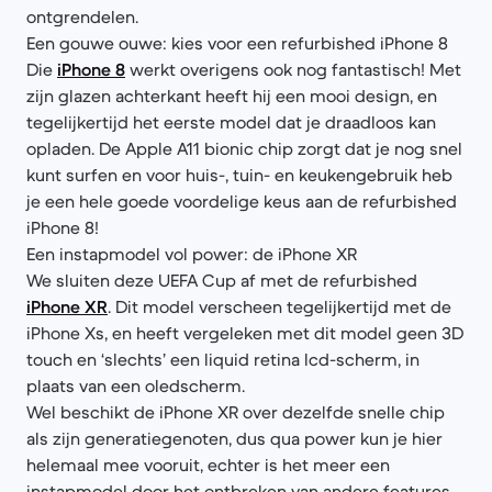
ontgrendelen.
Een gouwe ouwe: kies voor een refurbished iPhone 8
Die
iPhone 8
werkt overigens ook nog fantastisch! Met
zijn glazen achterkant heeft hij een mooi design, en
tegelijkertijd het eerste model dat je draadloos kan
opladen. De Apple A11 bionic chip zorgt dat je nog snel
kunt surfen en voor huis-, tuin- en keukengebruik heb
je een hele goede voordelige keus aan de refurbished
iPhone 8!
Een instapmodel vol power: de iPhone XR
We sluiten deze UEFA Cup af met de refurbished
iPhone XR
. Dit model verscheen tegelijkertijd met de
iPhone Xs, en heeft vergeleken met dit model geen 3D
touch en ‘slechts’ een liquid retina lcd-scherm, in
plaats van een oledscherm.
Wel beschikt de iPhone XR over dezelfde snelle chip
als zijn generatiegenoten, dus qua power kun je hier
helemaal mee vooruit, echter is het meer een
instapmodel door het ontbreken van andere features.