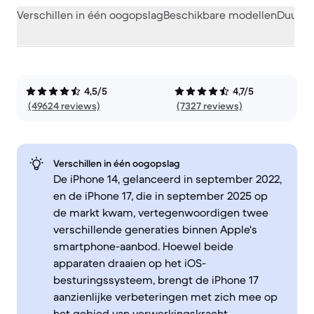
Verschillen in één oogopslag
Beschikbare modellen
Duurza
4,5/5
4,7/5
(49624 reviews)
(7327 reviews)
Verschillen in één oogopslag
De iPhone 14, gelanceerd in september 2022,
en de iPhone 17, die in september 2025 op
de markt kwam, vertegenwoordigen twee
verschillende generaties binnen Apple's
smartphone-aanbod. Hoewel beide
apparaten draaien op het iOS-
besturingssysteem, brengt de iPhone 17
aanzienlijke verbeteringen met zich mee op
het gebied van verwerkingskracht,