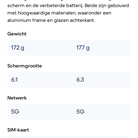
scherm en de verbeterde batterij. Beide zijn gebouwd
met hoogwaardige materialen, waaronder een
aluminium frame en glazen achterkant.
Gewicht
172 g
177 g
Schermgrootte
6.1
6.3
Netwerk
5G
5G
SIM-kaart