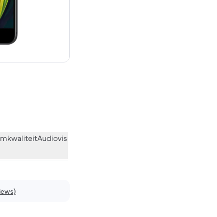
 319,00 nieuw
mkwaliteit
Audiovisueel
Diversen
Wat de community vindt
iews)