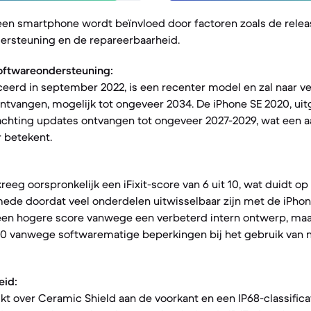
een smartphone wordt beïnvloed door factoren zoals de rele
ersteuning en de repareerbaarheid.
oftwareondersteuning:
ceerd in september 2022, is een recenter model en zal naar v
tvangen, mogelijk tot ongeveer 2034. De iPhone SE 2020, uitg
achting updates ontvangen tot ongeveer 2027-2029, wat een aan
 betekent.
eeg oorspronkelijk een iFixit-score van 6 uit 10, wat duidt op
ede doordat veel onderdelen uitwisselbaar zijn met de iPhon
 een hogere score vanwege een verbeterd intern ontwerp, maa
 10 vanwege softwarematige beperkingen bij het gebruik van 
eid:
kt over Ceramic Shield aan de voorkant en een IP68-classifica