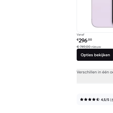
Vanaf
Refurbished prijs:
296
€
,00
Vergele
€ 749,00
nieuw
Opties bekijken
Verschillen in één 
4,5/5
(