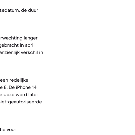
asedatum, de duur
erwachting langer
ebracht in april
zienlijk verschil in
 een redelijke
e 8. De iPhone 14
r deze werd later
niet-geautoriseerde
tie voor