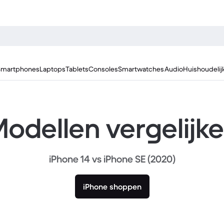
Smartphones
Laptops
Tablets
Consoles
Smartwatches
Audio
Huishoudelij
odellen vergelijk
iPhone 14 vs iPhone SE (2020)
iPhone shoppen