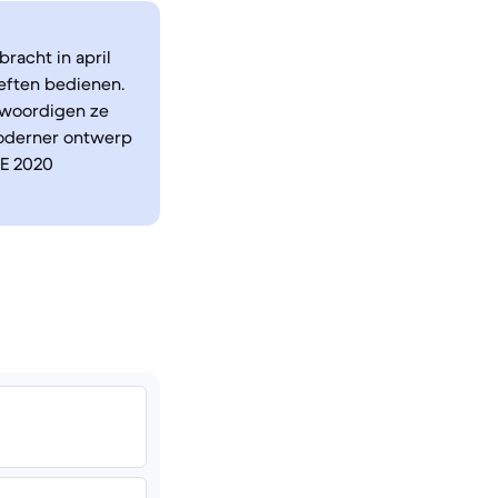
racht in april
eften bedienen.
nwoordigen ze
moderner ontwerp
SE 2020