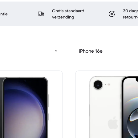
Gratis standaard
30 dage
antie
verzending
retourn
iPhone 16e