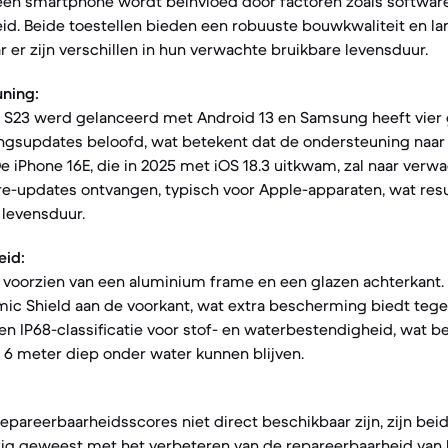
een smartphone wordt beïnvloed door factoren zoals softwar
id. Beide toestellen bieden een robuuste bouwkwaliteit en l
 er zijn verschillen in hun verwachte bruikbare levensduur.
ning:
S23 werd gelanceerd met Android 13 en Samsung heeft vier
igingsupdates beloofd, wat betekent dat de ondersteuning naa
De iPhone 16E, die in 2025 met iOS 18.3 uitkwam, zal naar verw
e-updates ontvangen, typisch voor Apple-apparaten, wat resu
 levensduur.
eid:
n voorzien van een aluminium frame en een glazen achterkant.
ic Shield aan de voorkant, wat extra bescherming biedt tegen
 IP68-classificatie voor stof- en waterbestendigheid, wat be
 6 meter diep onder water kunnen blijven.
epareerbaarheidsscores niet direct beschikbaar zijn, zijn bei
zig geweest met het verbeteren van de repareerbaarheid van 