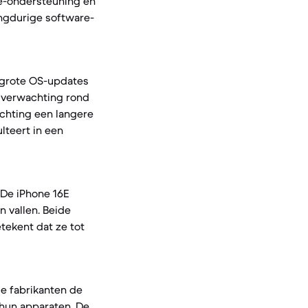
e-ondersteuning en
angdurige software-
 grote OS-updates
r verwachting rond
achting een langere
lteert in een
 De iPhone 16E
 vallen. Beide
tekent dat ze tot
de fabrikanten de
hun apparaten. De