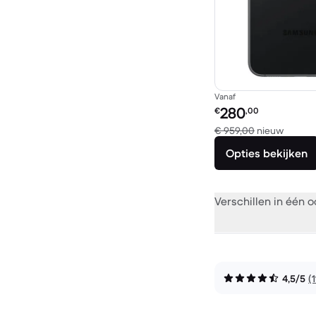
Vanaf
Refurbished prijs:
280
€
,00
Vergel
€ 959,00
nieuw
Opties bekijken
Verschillen in één 
4,5/5
(