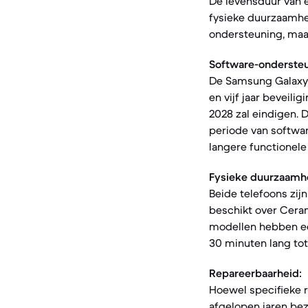
De levensduur van 
fysieke duurzaamhe
ondersteuning, maar
Software-ondersteu
De Samsung Galaxy 
en vijf jaar beveil
2028 zal eindigen. 
periode van softwar
langere functionele
Fysieke duurzaamh
Beide telefoons zij
beschikt over Ceram
modellen hebben een
30 minuten lang tot
Repareerbaarheid:
Hoewel specifieke r
afgelopen jaren be