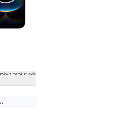
 719,00 nieuw
mkwaliteit
Audiovisueel
Diversen
Wat de community vindt
ws)