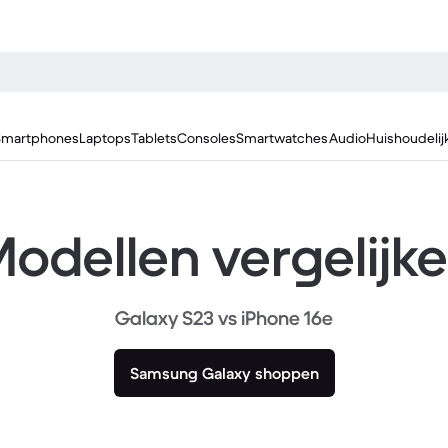
Smartphones
Laptops
Tablets
Consoles
Smartwatches
Audio
Huishoudelij
odellen vergelijk
Galaxy S23 vs iPhone 16e
Samsung Galaxy shoppen