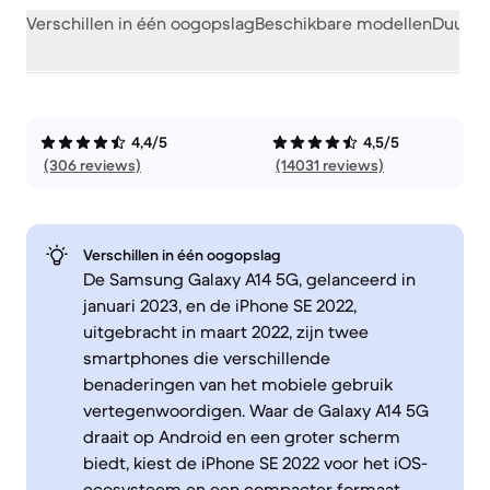
Verschillen in één oogopslag
Beschikbare modellen
Duurza
4,4/5
4,5/5
(306 reviews)
(14031 reviews)
Verschillen in één oogopslag
De Samsung Galaxy A14 5G, gelanceerd in
januari 2023, en de iPhone SE 2022,
uitgebracht in maart 2022, zijn twee
smartphones die verschillende
benaderingen van het mobiele gebruik
vertegenwoordigen. Waar de Galaxy A14 5G
draait op Android en een groter scherm
biedt, kiest de iPhone SE 2022 voor het iOS-
ecosysteem en een compacter formaat.