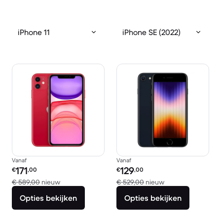
iPhone 11
iPhone SE (2022)
Vanaf
Vanaf
Refurbished prijs:
Refurbished prijs:
171
129
€
,00
€
,00
Vergeleken met € 589,00 nieuw
Vergeleken met €
€ 589,00
nieuw
€ 529,00
nieuw
Opties bekijken
Opties bekijken