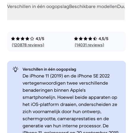
Verschillen in één oogopslag
Beschikbare modellen
Duurza
4,1/5
4,5/5
(120878 reviews)
(14031 reviews)
Verschillen in één oogopslag
De iPhone 11 (2019) en de iPhone SE 2022
vertegenwoordigen twee verschillende
benaderingen binnen Apple's
smartphonelijn. Hoewel beide apparaten op
het iOS-platform draaien, onderscheiden ze
zich voornamelijk door hun ontwerp,
schermgrootte, cameraprestaties en de
generatie van hun interne processor. De
iPhone 11, gelanceerd op 20 september 2019,