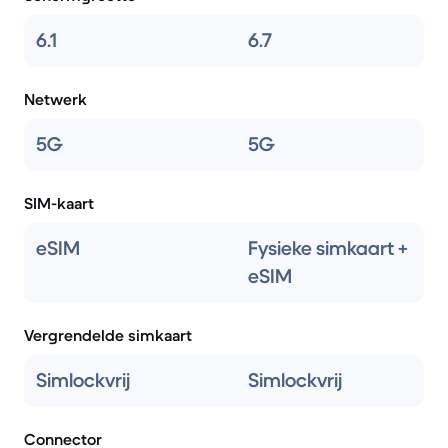
6.1
6.7
Netwerk
5G
5G
SIM-kaart
eSIM
Fysieke simkaart +
eSIM
Vergrendelde simkaart
Simlockvrij
Simlockvrij
Connector