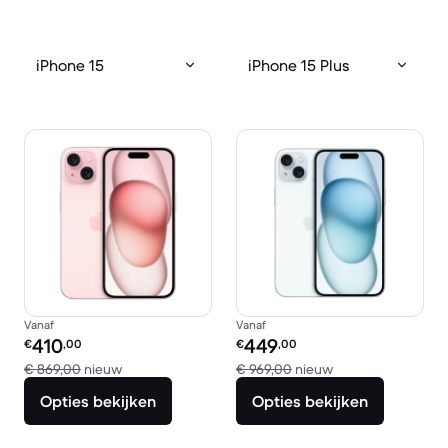
iPhone 15
iPhone 15 Plus
Vanaf
Vanaf
Refurbished prijs:
Refurbished prijs:
410
449
€
,00
€
,00
Vergeleken met € 869,00 nieuw
Vergeleken met €
€ 869,00
nieuw
€ 969,00
nieuw
Opties bekijken
Opties bekijken