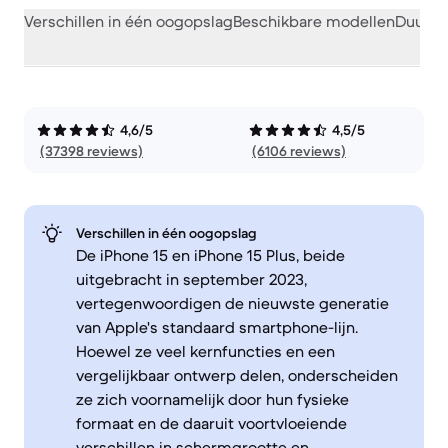
Verschillen in één oogopslag
Beschikbare modellen
Duurza
4,6/5
4,5/5
(37398 reviews)
(6106 reviews)
Verschillen in één oogopslag
De iPhone 15 en iPhone 15 Plus, beide
uitgebracht in september 2023,
vertegenwoordigen de nieuwste generatie
van Apple's standaard smartphone-lijn.
Hoewel ze veel kernfuncties en een
vergelijkbaar ontwerp delen, onderscheiden
ze zich voornamelijk door hun fysieke
formaat en de daaruit voortvloeiende
verschillen in schermgrootte en