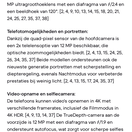
MP ultragroothoeklens met een diafragma van ƒ/2.4 en
een beeldhoek van 120°. [2, 4, 9, 10, 13, 14, 15, 18, 20, 21,
24, 25, 27, 35, 37, 38]
Telefotomogelijkheden en portretten:
Dankzij de quad-pixel sensor van de hoofdcamera is
een 2x telelensoptie van 12 MP beschikbaar, die
optische zoommogelijkheden biedt. [2, 4, 13, 15, 24, 25,
26, 34, 35, 37] Beide modellen ondersteunen ook de
nieuwste generatie portretten met scherpstelling en
diepteregeling, evenals Nachtmodus voor verbeterde
prestaties bij weinig licht. [2, 4, 13, 15, 17, 24, 35, 37]
Video-opname en selfiecamera:
De telefoons kunnen video's opnemen in 4K met
verschillende framerates, inclusief de Filmmodus in
4K HDR. [4, 9, 13, 14, 37] De TrueDepth-camera aan de
voorzijde is 12 MP met een diafragma van ƒ/1.9 en
ondersteunt autofocus, wat zorgt voor scherpe selfies