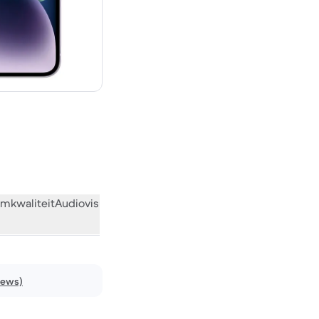
€ 749,00 nieuw
mkwaliteit
Audiovisueel
Diversen
Wat de community vindt
iews)