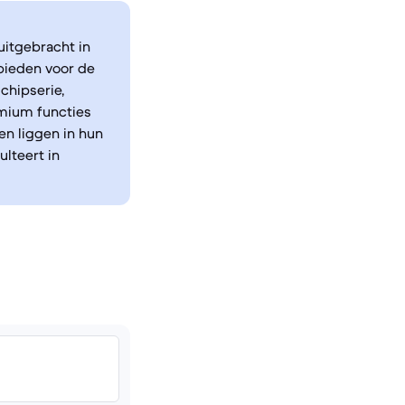
uitgebracht in
bieden voor de
chipserie,
remium functies
en liggen in hun
lteert in