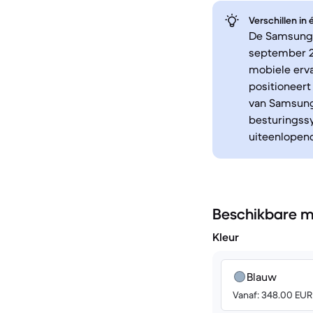
Verschillen in
De Samsung G
september 2
mobiele erva
positioneert
van Samsung'
besturingss
uiteenlopen
Beschikbare m
Kleur
Blauw
Vanaf: 348.00 EUR