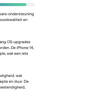
tware-ondersteuning
bouwkwaliteit en
 lang OS-upgrades
rden. De iPhone 14,
le, wat een iets
ndigheid, wat
epte en duur. De
bestendigheid,