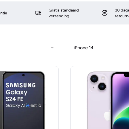
Gratis standaard
30 dage
antie
verzending
retourn
iPhone 14