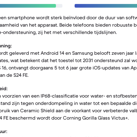
een smartphone wordt sterk beïnvloed door de duur van sof
zaamheid van het apparaat. Beide telefoons bieden robuuste 
-ondersteuning, zij het met verschillende tijdslijnen.
ning:
ordt geleverd met Android 14 en Samsung belooft zeven jaar
tes, wat betekent dat het toestel tot 2031 ondersteund zal wo
16, ontvangt doorgaans 5 tot 6 jaar grote iOS-updates van App
an de S24 FE.
eid:
n voorzien van een IP68-classificatie voor water- en stofbeste
tand zijn tegen onderdompeling in water tot een bepaalde di
ruik van Ceramic Shield aan de voorkant voor verbeterde val
24 FE beschermd wordt door Corning Gorilla Glass Victus+.
ur: