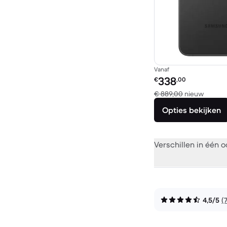
Vanaf
Refurbished prijs:
338
€
,00
Vergel
€ 889,00
nieuw
Opties bekijken
Verschillen in één 
4,5/5
(