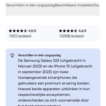
Verschillen in één oogopslag
Beschikbare modellen
Duurza
4,5/5
4,6/5
(11177 reviews)
(37598 reviews)
Verschillen in één oogopslag
De Samsung Galaxy S23 (uitgebracht in
februari 2023) en de iPhone 15 (uitgebracht
in september 2023) zijn twee
toonaangevende smartphones die
gebruikers een premium ervaring bieden.
Hoewel beide apparaten uitblinken in hun
respectievelijke ecosystemen,
onderscheiden ze zich voornamelijk door
hun besturingssystemen,