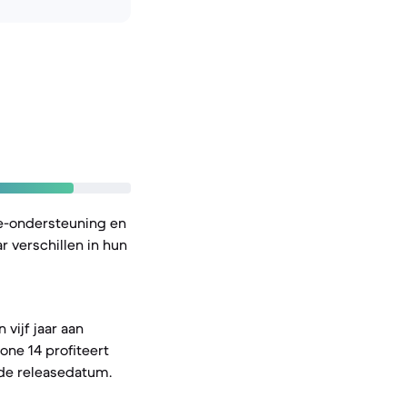
e-ondersteuning en
 verschillen in hun
vijf jaar aan
one 14 profiteert
a de releasedatum.