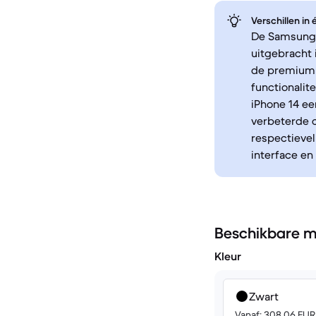
Verschillen in
De Samsung G
uitgebracht
de premium 
functionalit
iPhone 14 e
verbeterde c
respectievel
interface e
Beschikbare m
Kleur
Zwart
Vanaf: 308.06 EUR