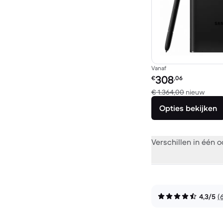
Vanaf
Refurbished prijs:
308
€
,06
Verge
€ 1.364,00
nieuw
Opties bekijken
Verschillen in één 
4,3/5
(