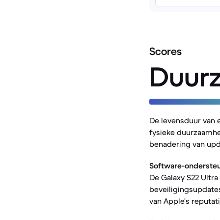
Scores
Duur
De levensduur van 
fysieke duurzaamhei
benadering van upd
Software-ondersteu
De Galaxy S22 Ultra
beveiligingsupdates
van Apple's reputat