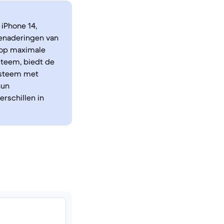
 iPhone 14,
enaderingen van
 op maximale
steem, biedt de
ysteem met
hun
rschillen in