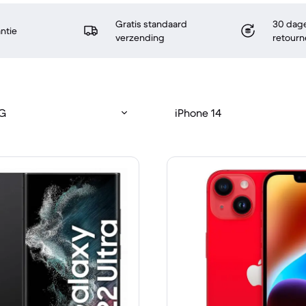
Gratis standaard
30 dage
antie
verzending
retourn
5G
iPhone 14