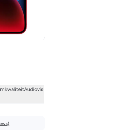
€ 749,00 nieuw
mkwaliteit
Audiovisueel
Diversen
Wat de community vindt
iews)