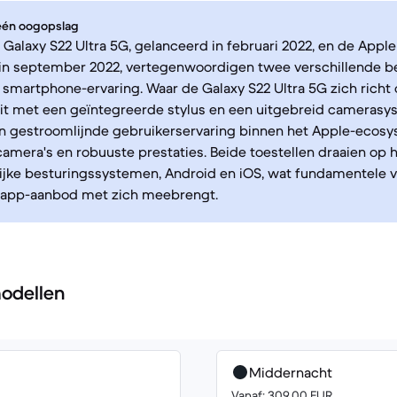
 één oogopslag
alaxy S22 Ultra 5G, gelanceerd in februari 2022, en de Apple
 in september 2022, vertegenwoordigen twee verschillende b
smartphone-ervaring. Waar de Galaxy S22 Ultra 5G zich richt
eit met een geïntegreerde stylus en een uitgebreid camerasy
en gestroomlijnde gebruikerservaring binnen het Apple-ecos
amera's en robuuste prestaties. Beide toestellen draaien op 
ijke besturingssystemen, Android en iOS, wat fundamentele ve
n app-aanbod met zich meebrengt.
odellen
Middernacht
Vanaf: 309.00 EUR