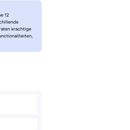
ne 12
chillende
aten krachtige
nctionaliteiten,