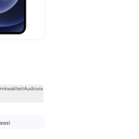
€ 859,00 nieuw
mkwaliteit
Audiovisueel
Diversen
Wat de community vindt
iews)