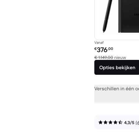
Vanaf
Refurbished prijs:
376
€
,00
Vergel
€ 1.149,00
nieuw
Opties bekijken
Verschillen in één 
4,3/5
(