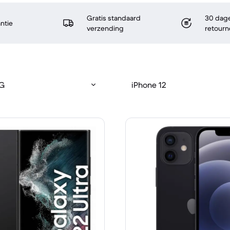
Gratis standaard
30 dage
antie
verzending
retourn
5G
iPhone 12