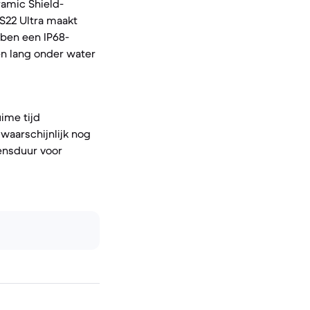
ramic Shield-
S22 Ultra maakt
bben een IP68-
en lang onder water
ime tijd
 waarschijnlijk nog
vensduur voor