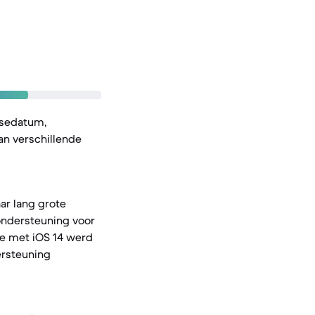
asedatum,
n verschillende
ar lang grote
 ondersteuning voor
ie met iOS 14 werd
ersteuning