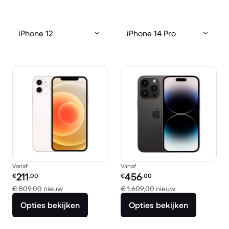
iPhone 12
iPhone 14 Pro
Vanaf
Vanaf
Refurbished prijs:
Refurbished prijs:
211
456
€
,00
€
,00
Vergeleken met € 809,00 nieuw
Vergeleken met 
€ 809,00
nieuw
€ 1.609,00
nieuw
Opties bekijken
Opties bekijken