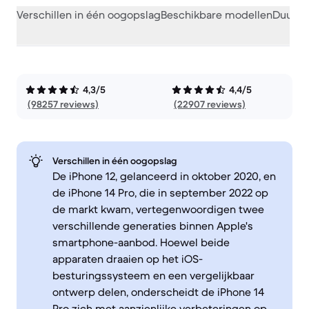
Verschillen in één oogopslag
Beschikbare modellen
Duurza
4,3/5
4,4/5
(98257 reviews)
(22907 reviews)
Verschillen in één oogopslag
De iPhone 12, gelanceerd in oktober 2020, en
de iPhone 14 Pro, die in september 2022 op
de markt kwam, vertegenwoordigen twee
verschillende generaties binnen Apple's
smartphone-aanbod. Hoewel beide
apparaten draaien op het iOS-
besturingssysteem en een vergelijkbaar
ontwerp delen, onderscheidt de iPhone 14
Pro zich met aanzienlijke verbeteringen op