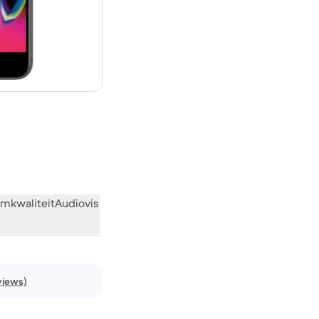
€ 299,00 nieuw
mkwaliteit
Audiovisueel
Diversen
Wat de community vindt
views)