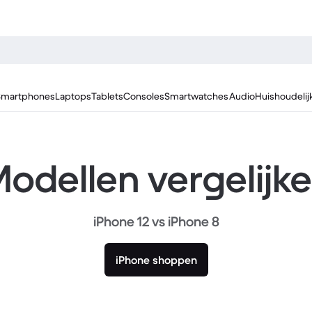
Smartphones
Laptops
Tablets
Consoles
Smartwatches
Audio
Huishoudelij
odellen vergelijk
iPhone 12 vs iPhone 8
iPhone shoppen