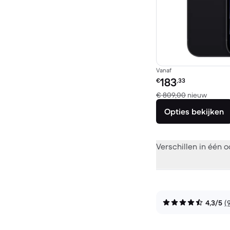
Vanaf
Refurbished prijs:
183
€
,33
Vergel
€ 809,00
nieuw
Opties bekijken
Verschillen in één 
4,3/5
(