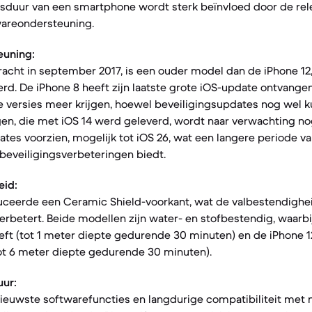
nsduur van een smartphone wordt sterk beïnvloed door de re
areondersteuning.
euning:
racht in september 2017, is een ouder model dan de iPhone 12,
d. De iPhone 8 heeft zijn laatste grote iOS-update ontvangen
re versies meer krijgen, hoewel beveiligingsupdates nog wel 
en, die met iOS 14 werd geleverd, wordt naar verwachting nog
tes voorzien, mogelijk tot iOS 26, wat een langere periode v
beveiligingsverbeteringen biedt.
eid:
duceerde een Ceramic Shield-voorkant, wat de valbestendighe
rbetert. Beide modellen zijn water- en stofbestendig, waarbi
heeft (tot 1 meter diepte gedurende 30 minuten) en de iPhone 
(tot 6 meter diepte gedurende 30 minuten).
ur:
ieuwste softwarefuncties en langdurige compatibiliteit met 