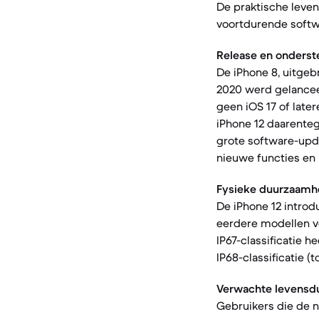
De praktische leve
voortdurende softw
Release en onderst
De iPhone 8, uitgeb
2020 werd gelanceer
geen iOS 17 of late
iPhone 12 daarenteg
grote software-upda
nieuwe functies en 
Fysieke duurzaamh
De iPhone 12 intro
eerdere modellen ve
IP67-classificatie 
IP68-classificatie 
Verwachte levensdu
Gebruikers die de n