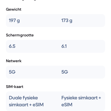
Gewicht
197 g
173 g
Schermgrootte
6.5
6.1
Netwerk
5G
5G
SIM-kaart
Duale fysieke
Fysieke simkaart +
simkaart + eSIM
eSIM