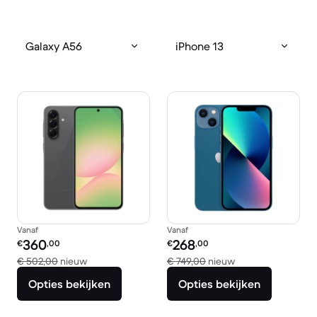
Galaxy A56
iPhone 13
Vanaf
Vanaf
Refurbished prijs:
Refurbished prijs:
360
268
€
,00
€
,00
Vergeleken met € 502,00 nieuw
Vergeleken met €
€ 502,00
nieuw
€ 749,00
nieuw
Opties bekijken
Opties bekijken