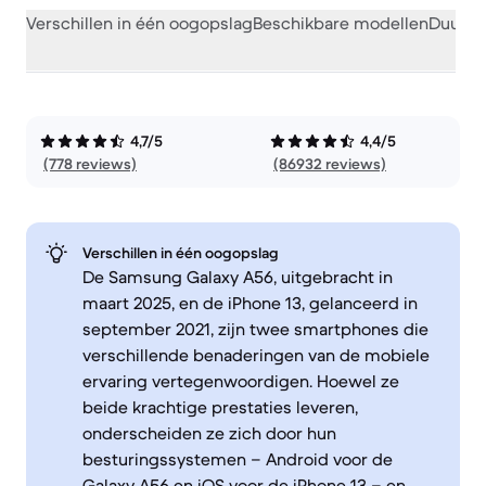
Verschillen in één oogopslag
Beschikbare modellen
Duurza
4,7/5
4,4/5
(778 reviews)
(86932 reviews)
Verschillen in één oogopslag
De Samsung Galaxy A56, uitgebracht in
maart 2025, en de iPhone 13, gelanceerd in
september 2021, zijn twee smartphones die
verschillende benaderingen van de mobiele
ervaring vertegenwoordigen. Hoewel ze
beide krachtige prestaties leveren,
onderscheiden ze zich door hun
besturingssystemen – Android voor de
Galaxy A56 en iOS voor de iPhone 13 – en