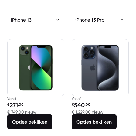
iPhone 13
iPhone 15 Pro
Vanaf
Vanaf
Refurbished prijs:
Refurbished prijs:
271
540
€
,00
€
,00
Vergeleken met € 749,00 nieuw
Vergeleken met €
€ 749,00
nieuw
€ 1.229,00
nieuw
Opties bekijken
Opties bekijken