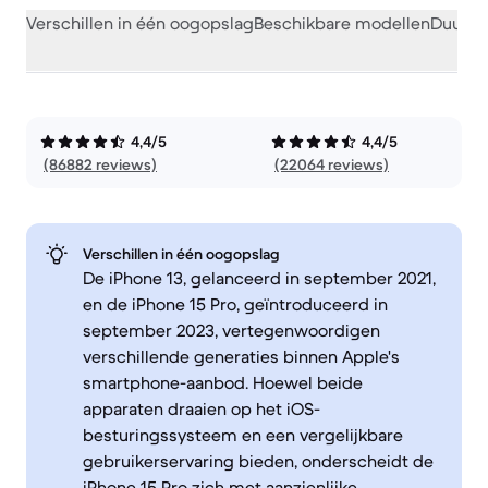
Verschillen in één oogopslag
Beschikbare modellen
Duurza
4,4/5
4,4/5
(86882 reviews)
(22064 reviews)
Verschillen in één oogopslag
De iPhone 13, gelanceerd in september 2021,
en de iPhone 15 Pro, geïntroduceerd in
september 2023, vertegenwoordigen
verschillende generaties binnen Apple's
smartphone-aanbod. Hoewel beide
apparaten draaien op het iOS-
besturingssysteem en een vergelijkbare
gebruikerservaring bieden, onderscheidt de
iPhone 15 Pro zich met aanzienlijke