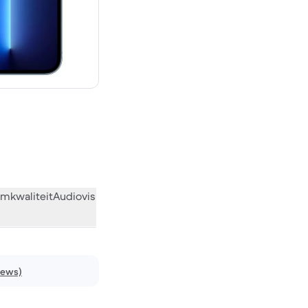
€ 1.159,00 nieuw
mkwaliteit
Audiovisueel
Diversen
Wat de community vindt
iews)