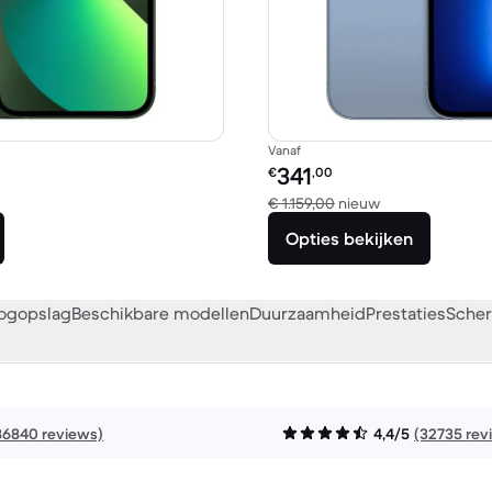
Vanaf
Refurbished prijs:
341
€
,00
ken met € 749,00 nieuw
Vergeleken met 
€ 1.159,00
nieuw
Opties bekijken
oogopslag
Beschikbare modellen
Duurzaamheid
Prestaties
Scher
86840 reviews)
4,4/5
(32735 rev