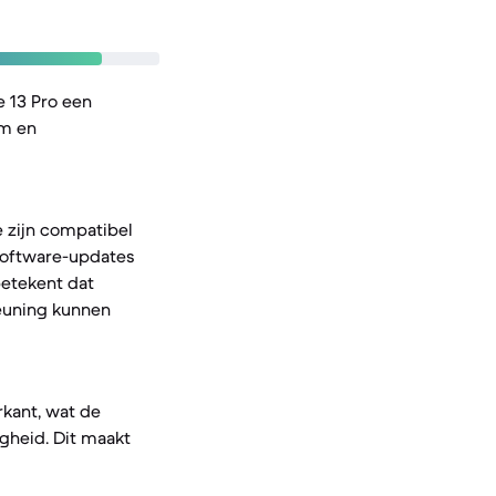
 13 Pro een
um en
 zijn compatibel
 software-updates
betekent dat
teuning kunnen
rkant, wat de
igheid. Dit maakt