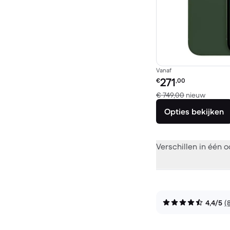
Vanaf
Refurbished prijs:
271
€
,00
Vergele
€ 749,00
nieuw
Opties bekijken
Verschillen in één 
4,4/5
(