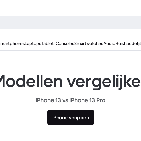
Smartphones
Laptops
Tablets
Consoles
Smartwatches
Audio
Huishoudelij
odellen vergelijk
iPhone 13 vs iPhone 13 Pro
iPhone shoppen