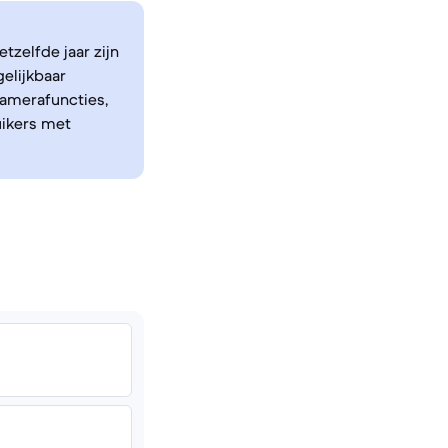
tzelfde jaar zijn
elijkbaar
amerafuncties,
uikers met