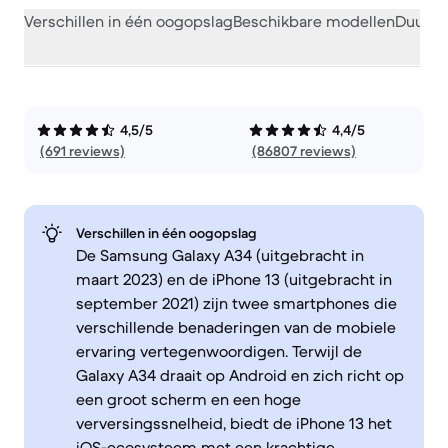
Verschillen in één oogopslag
Beschikbare modellen
Duurza
4,5/5
4,4/5
(691 reviews)
(86807 reviews)
Verschillen in één oogopslag
De Samsung Galaxy A34 (uitgebracht in
maart 2023) en de iPhone 13 (uitgebracht in
september 2021) zijn twee smartphones die
verschillende benaderingen van de mobiele
ervaring vertegenwoordigen. Terwijl de
Galaxy A34 draait op Android en zich richt op
een groot scherm en een hoge
verversingssnelheid, biedt de iPhone 13 het
iOS-ecosysteem met een krachtige