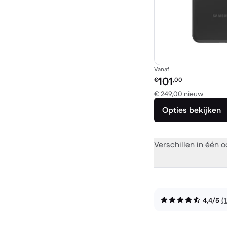
Vanaf
Refurbished prijs:
101
€
,00
Vergel
€ 249,00
nieuw
Opties bekijken
Verschillen in één 
4,4/5
(