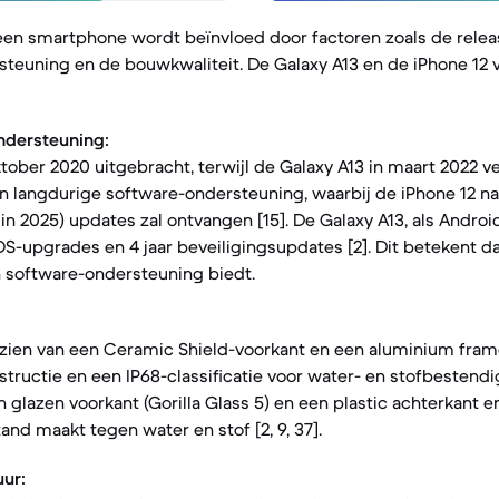
een smartphone wordt beïnvloed door factoren zoals de rele
teuning en de bouwkwaliteit. De Galaxy A13 en de iPhone 12 ve
ndersteuning:
oktober 2020 uitgebracht, terwijl de Galaxy A13 in maart 2022 
n langdurige software-ondersteuning, waarbij de iPhone 12 na
in 2025) updates zal ontvangen [15]. De Galaxy A13, als Androi
S-upgrades en 4 jaar beveiligingsupdates [2]. Dit betekent da
n software-ondersteuning biedt.
rzien van een Ceramic Shield-voorkant en een aluminium frame
ructie en een IP68-classificatie voor water- en stofbestendigh
 glazen voorkant (Gorilla Glass 5) en een plastic achterkant e
and maakt tegen water en stof [2, 9, 37].
uur: