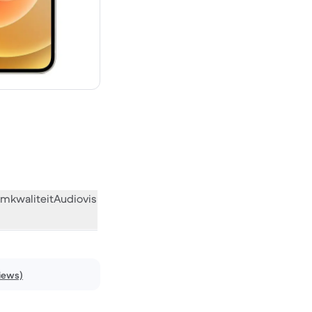
€ 809,00 nieuw
mkwaliteit
Audiovisueel
Diversen
Wat de community vindt
iews)