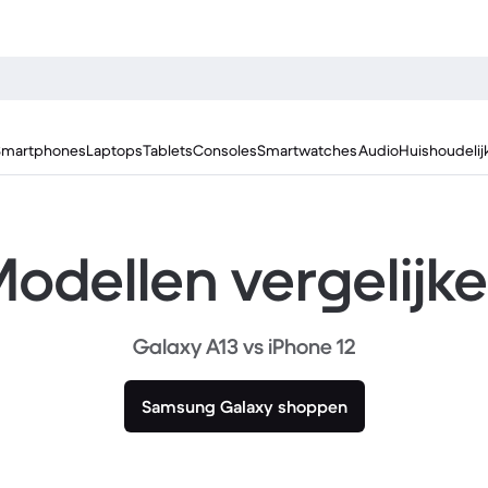
Smartphones
Laptops
Tablets
Consoles
Smartwatches
Audio
Huishoudelij
odellen vergelijk
Galaxy A13 vs iPhone 12
Samsung Galaxy shoppen