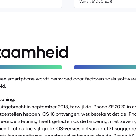
Vanaf: 617.50 EUR
zaamheid
een smartphone wordt beïnvloed door factoren zoals softwar
id.
euning:
itgebracht in september 2018, terwijl de iPhone SE 2020 in a
toestellen hebben iOS 18 ontvangen, wat betekent dat de iPh
e-ondersteuning heeft gehad sinds de lancering, met zeven g
eeft tot nu toe vijf grote iOS-versies ontvangen. Dit suggeree
ets langer software-updates zal ontvangen dan de iPhone XS.