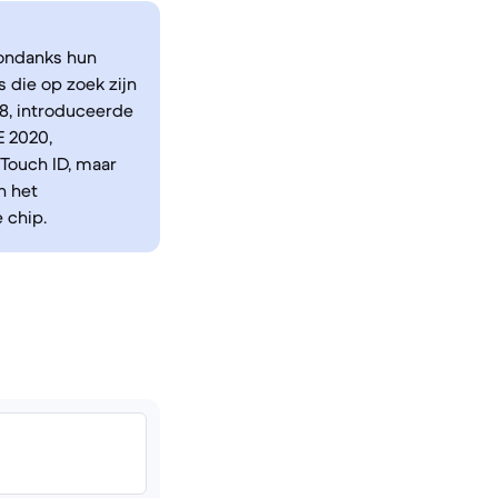
 ondanks hun
s die op zoek zijn
8, introduceerde
E 2020,
 Touch ID, maar
n het
 chip.