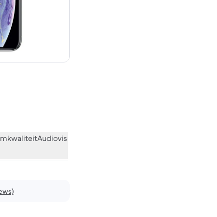
€ 489,00 nieuw
mkwaliteit
Audiovisueel
Diversen
Wat de community vindt
iews)