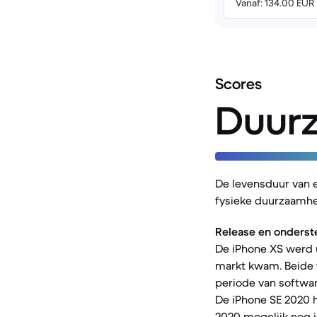
Vanaf: 134.00 EUR
Scores
Duur
De levensduur van 
fysieke duurzaamhe
Release en onderst
De iPhone XS werd u
markt kwam. Beide 
periode van softwar
De iPhone SE 2020 h
2020 mogelijk nog i