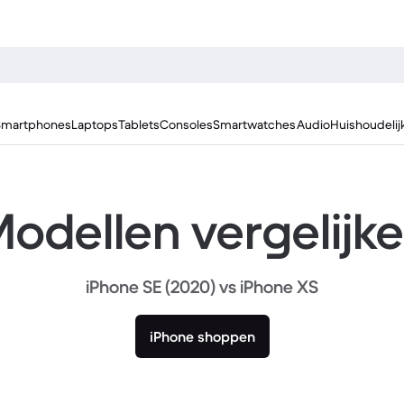
Smartphones
Laptops
Tablets
Consoles
Smartwatches
Audio
Huishoudelij
odellen vergelijk
iPhone SE (2020) vs iPhone XS
iPhone shoppen