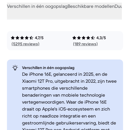
Verschillen in één oogopslag
Beschikbare modellen
Duurza
4,7/5
4,3/5
(5295 reviews)
(189 reviews)
Verschillen in één oogopslag
De iPhone 16E, gelanceerd in 2025, en de
Xiaomi 12T Pro, uitgebracht in 2022, zijn twee
smartphones die verschillende
benaderingen van mobiele technologie
vertegenwoordigen. Waar de iPhone 16E
draait op Apple's iOS-ecosysteem en zich
richt op naadloze integratie en een
gestroomlijnde gebruikerservaring, biedt de
Xiaomi 12T Pro een Android-platform met