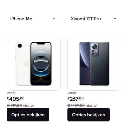
iPhone 16e
Xiaomi 12T Pro
Vanaf
Vanaf
Refurbished prijs:
Refurbished prijs:
405
267
€
,00
€
,00
Vergeleken met € 719,00 nieuw
Vergeleken met €
€ 719,00
nieuw
€ 1.199,00
nieuw
Opties bekijken
Opties bekijken