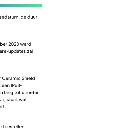
asedatum, de duur
mber 2023 werd
ware-updates zal
r Ceramic Shield
 een IP68-
en lang tot 6 meter
ij staal, wat
ft.
 toestellen