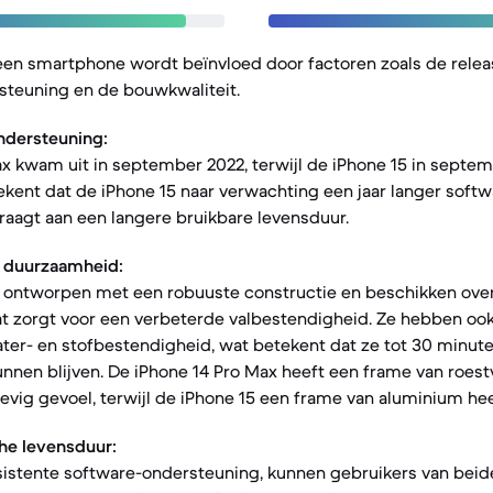
een smartphone wordt beïnvloed door factoren zoals de rele
steuning en de bouwkwaliteit.
ndersteuning:
ax kwam uit in september 2022, terwijl de iPhone 15 in septe
ekent dat de iPhone 15 naar verwachting een jaar langer soft
raagt aan een langere bruikbare levensduur.
 duurzaamheid:
n ontworpen met een robuuste constructie en beschikken ove
at zorgt voor een verbeterde valbestendigheid. Ze hebben ook
water- en stofbestendigheid, wat betekent dat ze tot 30 minut
nnen blijven. De iPhone 14 Pro Max heeft een frame van roestvr
tevig gevoel, terwijl de iPhone 15 een frame van aluminium hee
he levensduur:
sistente software-ondersteuning, kunnen gebruikers van beide