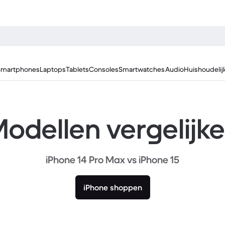
Smartphones
Laptops
Tablets
Consoles
Smartwatches
Audio
Huishoudelij
odellen vergelijk
iPhone 14 Pro Max vs iPhone 15
iPhone shoppen