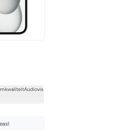
€ 869,00 nieuw
mkwaliteit
Audiovisueel
Diversen
Wat de community vindt
iews)