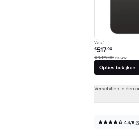
Vanaf
Refurbished prijs:
517
€
,00
Vergel
€ 1.479,00
nieuw
Opties bekijken
Verschillen in één 
4,4/5
(