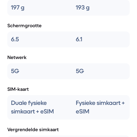
197 g
193 g
Schermgrootte
6.5
6.1
Netwerk
5G
5G
SIM-kaart
Duale fysieke
Fysieke simkaart +
simkaart + eSIM
eSIM
Vergrendelde simkaart