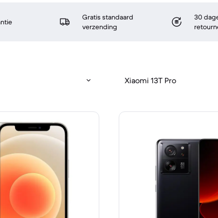
Gratis standaard
30 dage
antie
verzending
retourn
Xiaomi 13T Pro