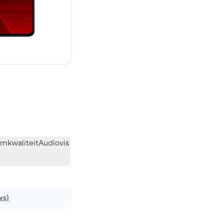
 € 900,00 nieuw
mkwaliteit
Audiovisueel
Diversen
Wat de community vindt
ws)