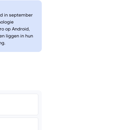
erd in september
nologie
ro op Android,
en liggen in hun
ng.