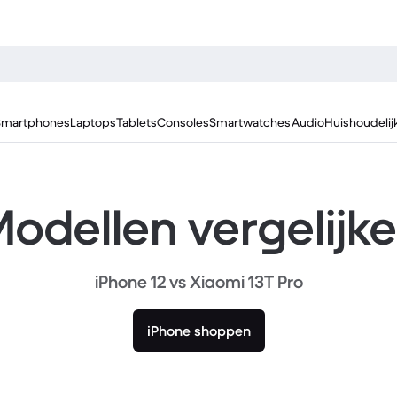
Smartphones
Laptops
Tablets
Consoles
Smartwatches
Audio
Huishoudelij
odellen vergelijk
iPhone 12 vs Xiaomi 13T Pro
iPhone shoppen