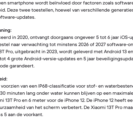
een smartphone wordt beïnvloed door factoren zoals softwar
d. Deze twee toestellen, hoewel van verschillende generatie
oftware-updates.
ning:
ceerd in 2020, ontvangt doorgaans ongeveer 5 tot 6 jaar iOS-
estel naar verwachting tot minstens 2026 of 2027 software-o
13T Pro, uitgebracht in 2023, wordt geleverd met Android 13 e
tot 4 grote Android-versie-updates en 5 jaar beveiligingsupd
ode garandeert.
eid:
n voorzien van een IP68-classificatie voor stof- en waterbeste
 30 minuten lang onder water kunnen blijven op een maximale
i 13T Pro en 6 meter voor de iPhone 12. De iPhone 12 heeft e
uurzaamheid van het scherm verbetert. De Xiaomi 13T Pro maa
ss 5 aan de voorkant.