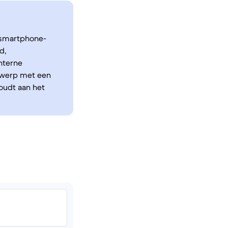
 smartphone-
d,
nterne
twerp met een
oudt aan het