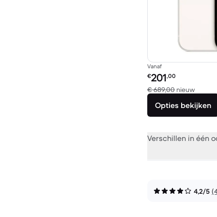
Vanaf
Refurbished prijs:
201
€
,00
Vergel
€ 689,00
nieuw
Opties bekijken
Verschillen in één 
4,2/5
(