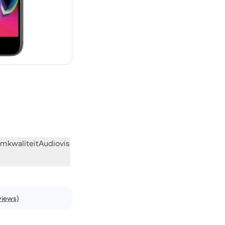
€ 299,00 nieuw
mkwaliteit
Audiovisueel
Diversen
Wat de community vindt
views)