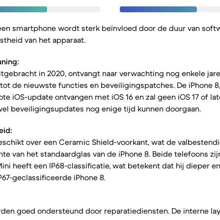
een smartphone wordt sterk beïnvloed door de duur van sof
stheid van het apparaat.
ning:
uitgebracht in 2020, ontvangt naar verwachting nog enkele jar
tot de nieuwste functies en beveiligingspatches. De iPhone 8,
grote iOS-update ontvangen met iOS 16 en zal geen iOS 17 of la
el beveiligingsupdates nog enige tijd kunnen doorgaan.
eid:
eschikt over een Ceramic Shield-voorkant, wat de valbestendi
hte van het standaardglas van de iPhone 8. Beide telefoons zi
ini heeft een IP68-classificatie, wat betekent dat hij dieper e
P67-geclassificeerde iPhone 8.
den goed ondersteund door reparatiediensten. De interne lay