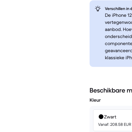
Verschillen in
De iPhone 12
vertegenwoo
aanbod. Hoew
onderscheide
componenten
geavanceerde
klassieke iP
Beschikbare m
Kleur
Zwart
Vanaf: 208.58 EUR