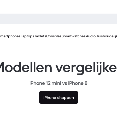
Smartphones
Laptops
Tablets
Consoles
Smartwatches
Audio
Huishoudelij
odellen vergelijk
iPhone 12 mini vs iPhone 8
iPhone shoppen