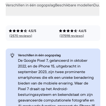
Verschillen in één oogopslag
Beschikbare modellen
Duurza
4,5/5
4,6/5
(2570 reviews)
(37598 reviews)
Verschillen in één oogopslag
De Google Pixel 7, gelanceerd in oktober
2022, en de iPhone 15, uitgebracht in
september 2023, zijn twee prominente
smartphones die elk een unieke benadering
bieden van de mobiele ervaring. Waar de
Pixel 7 draait op het Android-
besturingssysteem en bekendstaat om zijn
geavanceerde computationele fotografie en
AI-gestuurde functies, opereert de iPhone 15