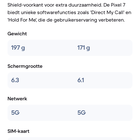
Shield-voorkant voor extra duurzaamheid. De Pixel 7
biedt unieke softwarefuncties zoals 'Direct My Call' en
'Hold For Me', die de gebruikerservaring verbeteren.
Gewicht
197 g
171 g
Schermgrootte
6.3
6.1
Netwerk
5G
5G
SIM-kaart