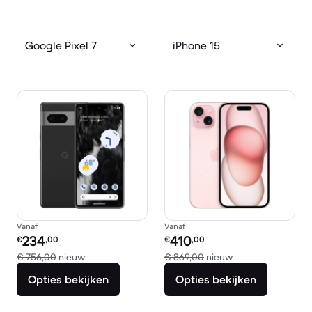
Google Pixel 7
iPhone 15
Vanaf
Vanaf
Refurbished prijs:
Refurbished prijs:
234
410
€
,00
€
,00
Vergeleken met € 756,00 nieuw
Vergeleken met €
€ 756,00
nieuw
€ 869,00
nieuw
Opties bekijken
Opties bekijken