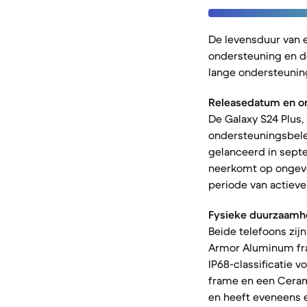
De levensduur van 
ondersteuning en d
lange ondersteuning
Releasedatum en o
De Galaxy S24 Plus, 
ondersteuningsbelei
gelanceerd in sept
neerkomt op ongevee
periode van actieve
Fysieke duurzaamh
Beide telefoons zij
Armor Aluminum fram
IP68-classificatie 
frame en een Ceram
en heeft eveneens ee