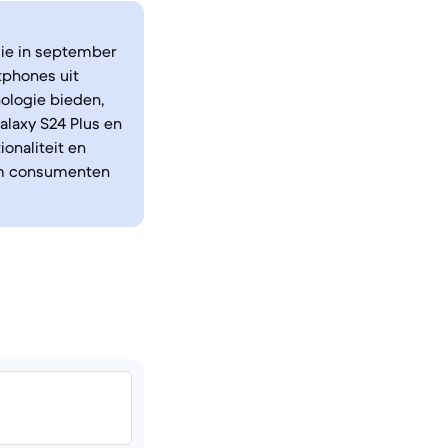
die in september
phones uit
ologie bieden,
laxy S24 Plus en
onaliteit en
 om consumenten