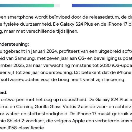
een smartphone wordt beïnvloed door de releasedatum, de du
e fysieke duurzaamheid. De Galaxy S24 Plus en de iPhone 17 
, maar met verschillende tijdslijnen.
ndersteuning:
uitgebracht in januari 2024, profiteert van een uitgebreid sof
d van Samsung, met zeven jaar aan OS- en beveiligingsupdate
ember 2025, zal naar verwachting minstens tot 2030 iOS-upda
r vijf tot zes jaar ondersteuning. Dit betekent dat de iPhone 
 software-updates voor de boeg heeft vanaf zijn lancering.
eid:
n ontworpen met het oog op robuustheid. De Galaxy S24 Plus i
e en Corning Gorilla Glass Victus 2 aan de voor- en achterzi
voor water- en stofbestendigheid. De iPhone 17 maakt gebruik
ic Shield 2-voorkant, die volgens Apple een verbeterde krasb
n IP68-classificatie.