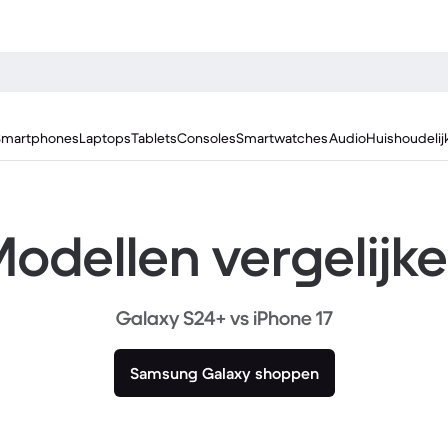
Smartphones
Laptops
Tablets
Consoles
Smartwatches
Audio
Huishoudelij
odellen vergelijk
Galaxy S24+ vs iPhone 17
Samsung Galaxy shoppen