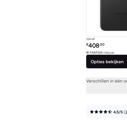
Vanaf
Refurbished prijs:
408
€
,00
Vergele
€ 1.167,06
nieuw
Opties bekijken
Verschillen in één 
4,5/5
(