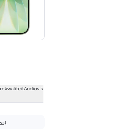
€ 969,00 nieuw
mkwaliteit
Audiovisueel
Diversen
Wat de community vindt
ws)