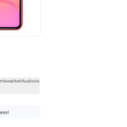
€ 589,00 nieuw
mkwaliteit
Audiovisueel
Diversen
Wat de community vindt
iews)