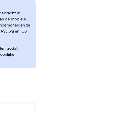
gebracht in
van de mobiele
onderscheiden ze
 A33 5G en iOS
len, zodat
oonlijke