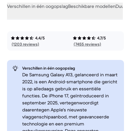
Verschillen in één oogopslag
Beschikbare modellen
Duurza
4,4/5
4,7/5
(1203 reviews)
(7455 reviews)
Verschillen in één oogopslag
De Samsung Galaxy A13, gelanceerd in maart
2022, is een Android-smartphone die gericht
is op alledaags gebruik en essentiële
functies. De iPhone 17, geïntroduceerd in
september 2025, vertegenwoordigt
daarentegen Apple's nieuwste
vlaggenschipaanbod, met geavanceerde
technologie en een premium
gebruikerservaring. Deze apparaten