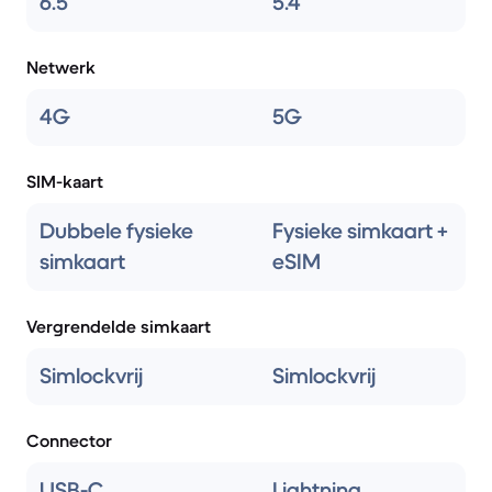
6.5
5.4
Netwerk
4G
5G
SIM-kaart
Dubbele fysieke
Fysieke simkaart +
simkaart
eSIM
Vergrendelde simkaart
Simlockvrij
Simlockvrij
Connector
USB-C
Lightning