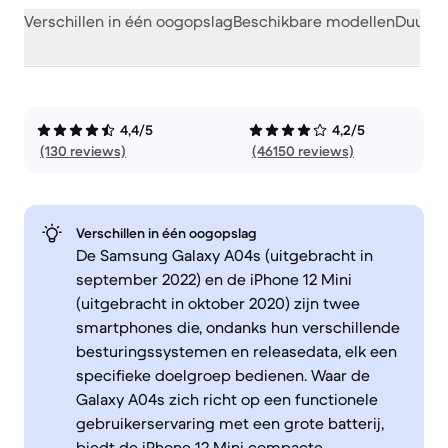
Verschillen in één oogopslag
Beschikbare modellen
Duurza
4,4/5
4,2/5
(130 reviews)
(46150 reviews)
Verschillen in één oogopslag
De Samsung Galaxy A04s (uitgebracht in
september 2022) en de iPhone 12 Mini
(uitgebracht in oktober 2020) zijn twee
smartphones die, ondanks hun verschillende
besturingssystemen en releasedata, elk een
specifieke doelgroep bedienen. Waar de
Galaxy A04s zich richt op een functionele
gebruikerservaring met een grote batterij,
biedt de iPhone 12 Mini compacte