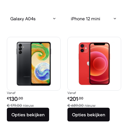
Galaxy A04s
iPhone 12 mini
Vanaf
Vanaf
Refurbished prijs:
Refurbished prijs:
130
201
€
,00
€
,00
Vergeleken met € 179,00 nieuw
Vergeleken met €
€ 179,00
nieuw
€ 689,00
nieuw
Opties bekijken
Opties bekijken