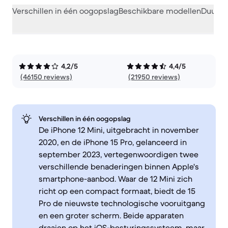
Verschillen in één oogopslag
Beschikbare modellen
Duurza
4,2/5
4,4/5
(46150 reviews)
(21950 reviews)
Verschillen in één oogopslag
De iPhone 12 Mini, uitgebracht in november
2020, en de iPhone 15 Pro, gelanceerd in
september 2023, vertegenwoordigen twee
verschillende benaderingen binnen Apple's
smartphone-aanbod. Waar de 12 Mini zich
richt op een compact formaat, biedt de 15
Pro de nieuwste technologische vooruitgang
en een groter scherm. Beide apparaten
draaien op het iOS-besturingssysteem, maar