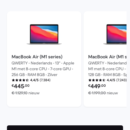
MacBook Air (M1 series)
MacBook Air (M1 se
QWERTY - Nederlands • 13" • Apple
QWERTY - Nederlands • 
M1 met 8‑core CPU - 7-core GPU •
M1 met 8‑core CPU - 7
256 GB • RAM 8GB • Zilver
128 GB • RAM 8GB • Spa
(7.384)
(7.243)
4,4/5
4,4/5
Refurbished prijs:
Refurbished prijs:
445
449
€
,00
€
,00
Vergeleken met € 1.129,10 nieuw
Vergel
€ 1.129,10
nieuw
€ 1.199,00
nieuw