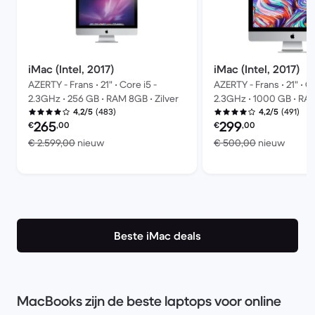
iMac (Intel, 2017)
iMac (Intel, 2017)
AZERTY - Frans • 21" • Core i5 -
AZERTY - Frans • 21" • Co
2.3GHz • 256 GB • RAM 8GB • Zilver
2.3GHz • 1000 GB • 
(483)
(491)
4,2/5
4,2/5
Refurbished prijs:
Refurbished prijs:
265
299
€
,00
€
,00
Vergeleken met € 2.599,00 nieuw
Vergel
€ 2.599,00
nieuw
€ 500,00
nieuw
Beste iMac deals
MacBooks zijn de beste laptops voor online