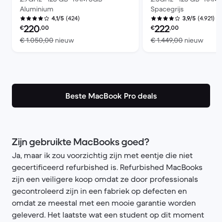
Aluminium
Spacegrijs
(424)
(4.921)
4,1/5
3,9/5
Refurbished prijs:
Refurbished prijs:
220
222
€
,00
€
,00
Vergeleken met € 1.050,00 nieuw
Verge
€ 1.050,00
nieuw
€ 1.449,00
nieuw
Beste MacBook Pro deals
Zijn gebruikte MacBooks goed?
Ja, maar ik zou voorzichtig zijn met eentje die niet
gecertificeerd refurbished is. Refurbished MacBooks
zijn een veiligere koop omdat ze door professionals
gecontroleerd zijn in een fabriek op defecten en
omdat ze meestal met een mooie garantie worden
geleverd. Het laatste wat een student op dit moment