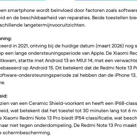
een smartphone wordt beïnvloed door factoren zoals softwar
d en de beschikbaarheid van reparaties. Beide toestellen bi
schillende langetermijnvooruitzichten.
ning:
ceerd in 2021, ontving bij de huidige datum (maart 2026) nog
 op een lange ondersteuningsperiode van Apple. De Xiaomi Red
uitkwam, startte met Android 13 en MIUI 14, met een verwacht
baseerd op Android 15. Dit betekent dat de Redmi Note 13 Pr
 software-ondersteuningsperiode zal hebben dan de iPhone 13,
ne.
eid:
rzien van een Ceramic Shield-voorkant en heeft een IP68-classi
id, wat betekent dat het toestel tot 30 minuten lang tot 6 
De Xiaomi Redmi Note 13 Pro biedt IP54-classificatie, wat bes
maar niet tegen onderdompeling. De Redmi Note 13 Pro maakt 
de schermbescherming.