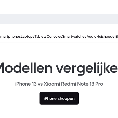
Smartphones
Laptops
Tablets
Consoles
Smartwatches
Audio
Huishoudelij
odellen vergelijk
iPhone 13 vs Xiaomi Redmi Note 13 Pro
iPhone shoppen