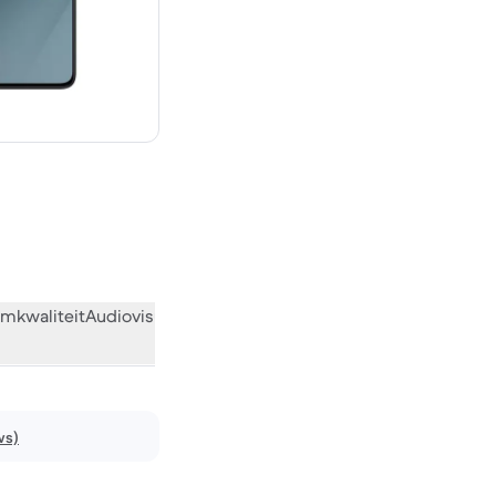
€ 999,00 nieuw
mkwaliteit
Audiovisueel
Diversen
Wat de community vindt
ws)