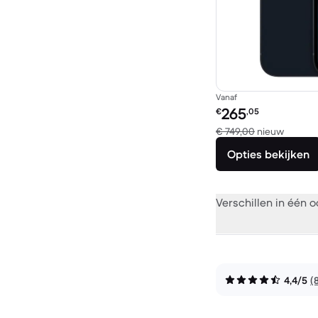
Vanaf
Refurbished prijs:
265
€
,05
Vergele
€ 749,00
nieuw
Opties bekijken
Verschillen in één 
4,4/5
(