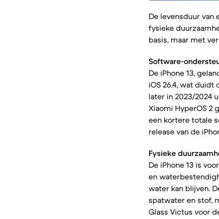
De levensduur van 
fysieke duurzaamhei
basis, maar met ver
Software-ondersteu
De iPhone 13, gelan
iOS 26.4, wat duidt
later in 2023/2024 
Xiaomi HyperOS 2 ge
een kortere totale
release van de iPho
Fysieke duurzaamh
De iPhone 13 is voo
en waterbestendighe
water kan blijven. 
spatwater en stof, 
Glass Victus voor 