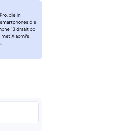
ro, die in
e smartphones die
hone 13 draait op
 met Xiaomi's
,