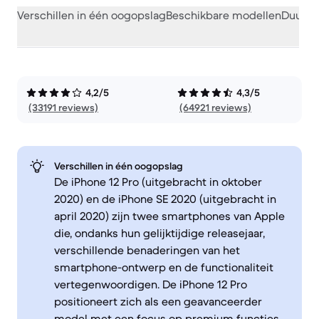
Verschillen in één oogopslag
Beschikbare modellen
Duurza
4,2/5
4,3/5
(33191 reviews)
(64921 reviews)
Verschillen in één oogopslag
De iPhone 12 Pro (uitgebracht in oktober
2020) en de iPhone SE 2020 (uitgebracht in
april 2020) zijn twee smartphones van Apple
die, ondanks hun gelijktijdige releasejaar,
verschillende benaderingen van het
smartphone-ontwerp en de functionaliteit
vertegenwoordigen. De iPhone 12 Pro
positioneert zich als een geavanceerder
model met een focus op premium functies