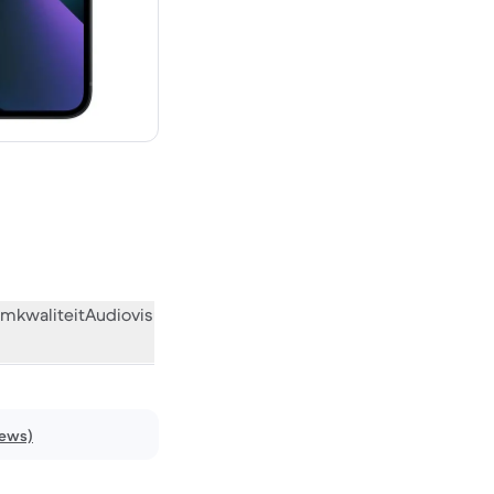
€ 809,00 nieuw
mkwaliteit
Audiovisueel
Diversen
Wat de community vindt
iews)