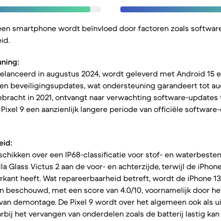
een smartphone wordt beïnvloed door factoren zoals softwar
id.
ning:
gelanceerd in augustus 2024, wordt geleverd met Android 15 
 en beveiligingsupdates, wat ondersteuning garandeert tot au
gebracht in 2021, ontvangt naar verwachting software-updates
 Pixel 9 een aanzienlijk langere periode van officiële softwar
eid:
schikken over een IP68-classificatie voor stof- en waterbesten
lla Glass Victus 2 aan de voor- en achterzijde, terwijl de iPhon
kant heeft. Wat repareerbaarheid betreft, wordt de iPhone 13 M
en beschouwd, met een score van 4.0/10, voornamelijk door het
 van demontage. De Pixel 9 wordt over het algemeen ook als 
rbij het vervangen van onderdelen zoals de batterij lastig kan