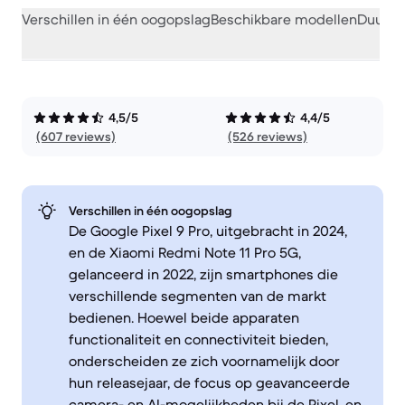
Verschillen in één oogopslag
Beschikbare modellen
Duurza
4,5/5
4,4/5
(607 reviews)
(526 reviews)
Verschillen in één oogopslag
De Google Pixel 9 Pro, uitgebracht in 2024,
en de Xiaomi Redmi Note 11 Pro 5G,
gelanceerd in 2022, zijn smartphones die
verschillende segmenten van de markt
bedienen. Hoewel beide apparaten
functionaliteit en connectiviteit bieden,
onderscheiden ze zich voornamelijk door
hun releasejaar, de focus op geavanceerde
camera- en AI-mogelijkheden bij de Pixel, en