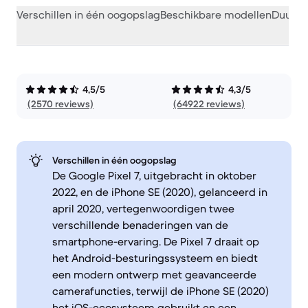
Verschillen in één oogopslag
Beschikbare modellen
Duurza
4,5/5
4,3/5
(2570 reviews)
(64922 reviews)
Verschillen in één oogopslag
De Google Pixel 7, uitgebracht in oktober
2022, en de iPhone SE (2020), gelanceerd in
april 2020, vertegenwoordigen twee
verschillende benaderingen van de
smartphone-ervaring. De Pixel 7 draait op
het Android-besturingssysteem en biedt
een modern ontwerp met geavanceerde
camerafuncties, terwijl de iPhone SE (2020)
het iOS-ecosysteem gebruikt en een