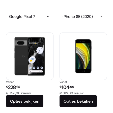
Google Pixel 7
iPhone SE (2020)
Vanaf
Vanaf
Refurbished prijs:
Refurbished prijs:
228
104
€
,96
€
,00
Vergeleken met € 756,00 nieuw
Vergeleken met € 
€ 756,00
nieuw
€ 319,00
nieuw
Opties bekijken
Opties bekijken