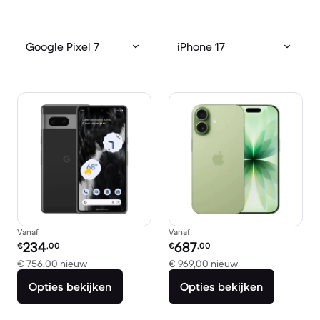
Google Pixel 7
iPhone 17
Vanaf
Vanaf
Refurbished prijs:
Refurbished prijs:
234
687
€
,00
€
,00
Vergeleken met € 756,00 nieuw
Vergeleken met €
€ 756,00
nieuw
€ 969,00
nieuw
Opties bekijken
Opties bekijken