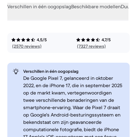
Verschillen in één oogopslag
Beschikbare modellen
Duurza
4,5/5
4,7/5
(2570 reviews)
(7327 reviews)
Verschillen in één oogopslag
De Google Pixel 7, gelanceerd in oktober
2022, en de iPhone 17, die in september 2025
op de markt kwam, vertegenwoordigen
twee verschillende benaderingen van de
smartphone-ervaring. Waar de Pixel 7 draait
op Google's Android-besturingssysteem en
bekendstaat om zijn geavanceerde
computationele fotografie, biedt de iPhone
17 Apple's iOS-ecosysteem met een focus