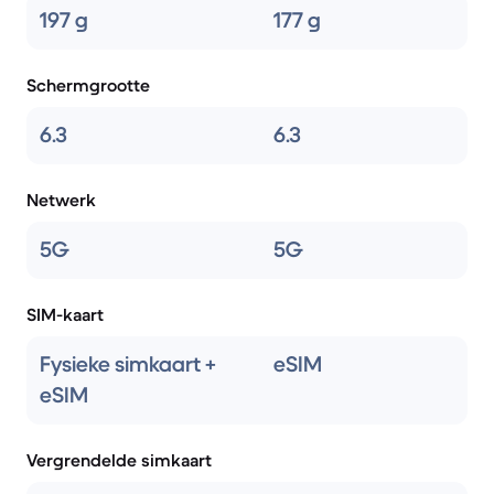
197 g
177 g
Schermgrootte
6.3
6.3
Netwerk
5G
5G
SIM-kaart
Fysieke simkaart +
eSIM
eSIM
Vergrendelde simkaart