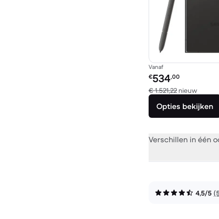
Vanaf
Refurbished prijs:
534
€
,00
Vergele
€ 1.521,22
nieuw
Opties bekijken
Verschillen in één 
4,5/5
(