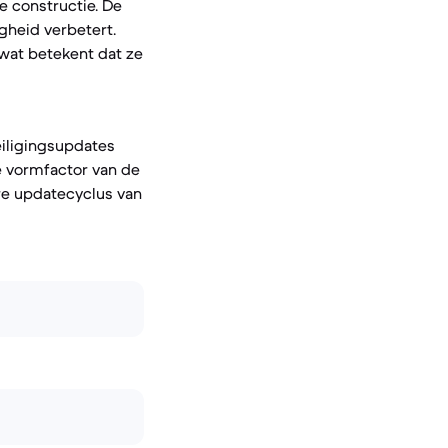
e constructie. De
gheid verbetert.
 wat betekent dat ze
iligingsupdates
e vormfactor van de
re updatecyclus van