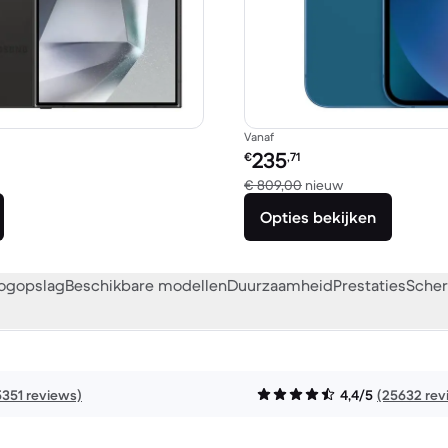
Vanaf
Refurbished prijs:
235
€
,71
ken met € 1.521,22 nieuw
Vergeleken met 
€ 809,00
nieuw
Opties bekijken
oogopslag
Beschikbare modellen
Duurzaamheid
Prestaties
Scher
5351 reviews)
4,4/5
(25632 rev