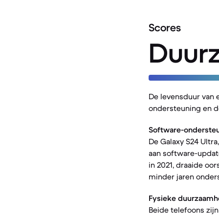
Scores
Duur
De levensduur van 
ondersteuning en d
Software-ondersteu
De Galaxy S24 Ultra
aan software-update
in 2021, draaide oo
minder jaren onders
Fysieke duurzaamh
Beide telefoons zi