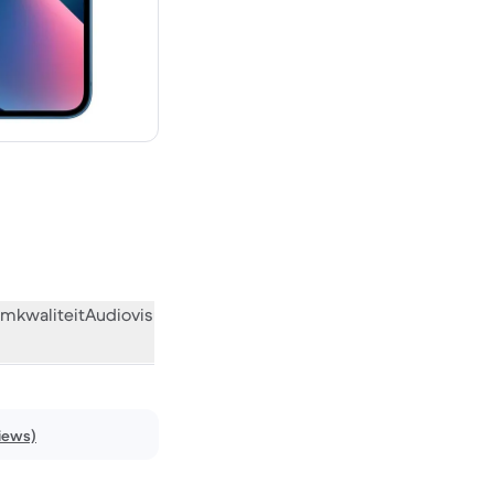
€ 809,00 nieuw
mkwaliteit
Audiovisueel
Diversen
Wat de community vindt
iews)