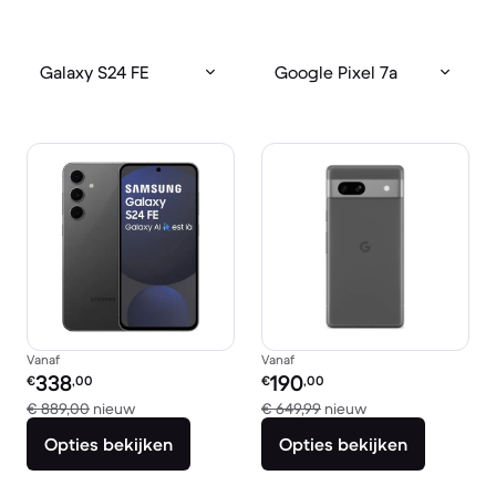
Galaxy S24 FE
Google Pixel 7a
Vanaf
Vanaf
Refurbished prijs:
Refurbished prijs:
338
190
€
,00
€
,00
Vergeleken met € 889,00 nieuw
Vergeleken met € 
€ 889,00
nieuw
€ 649,99
nieuw
Opties bekijken
Opties bekijken