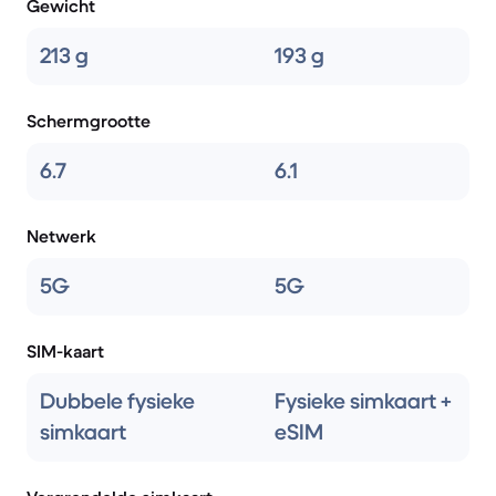
Gewicht
213 g
193 g
Schermgrootte
6.7
6.1
Netwerk
5G
5G
SIM-kaart
Dubbele fysieke
Fysieke simkaart +
simkaart
eSIM