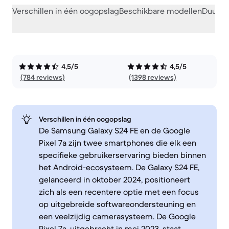
Verschillen in één oogopslag
Beschikbare modellen
Duurza
4,5/5
4,5/5
(784 reviews)
(1398 reviews)
Verschillen in één oogopslag
De Samsung Galaxy S24 FE en de Google
Pixel 7a zijn twee smartphones die elk een
specifieke gebruikerservaring bieden binnen
het Android-ecosysteem. De Galaxy S24 FE,
gelanceerd in oktober 2024, positioneert
zich als een recentere optie met een focus
op uitgebreide softwareondersteuning en
een veelzijdig camerasysteem. De Google
Pixel 7a, uitgebracht in mei 2023, staat