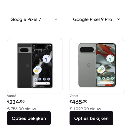
Google Pixel 7
Google Pixel 9 Pro
Vanaf
Vanaf
Refurbished prijs:
Refurbished prijs:
234
465
€
,00
€
,00
Vergeleken met € 756,00 nieuw
Vergeleken met 
€ 756,00
nieuw
€ 1.099,00
nieuw
Opties bekijken
Opties bekijken