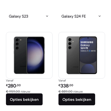
Galaxy S23
Galaxy S24 FE
Vanaf
Vanaf
Refurbished prijs:
Refurbished prijs:
280
338
€
,00
€
,00
Vergeleken met € 959,00 nieuw
Vergeleken met €
€ 959,00
nieuw
€ 889,00
nieuw
Opties bekijken
Opties bekijken