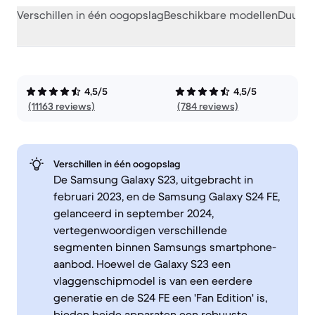
Verschillen in één oogopslag
Beschikbare modellen
Duurza
4,5/5
4,5/5
(11163 reviews)
(784 reviews)
Verschillen in één oogopslag
De Samsung Galaxy S23, uitgebracht in
februari 2023, en de Samsung Galaxy S24 FE,
gelanceerd in september 2024,
vertegenwoordigen verschillende
segmenten binnen Samsungs smartphone-
aanbod. Hoewel de Galaxy S23 een
vlaggenschipmodel is van een eerdere
generatie en de S24 FE een 'Fan Edition' is,
bieden beide apparaten een robuuste