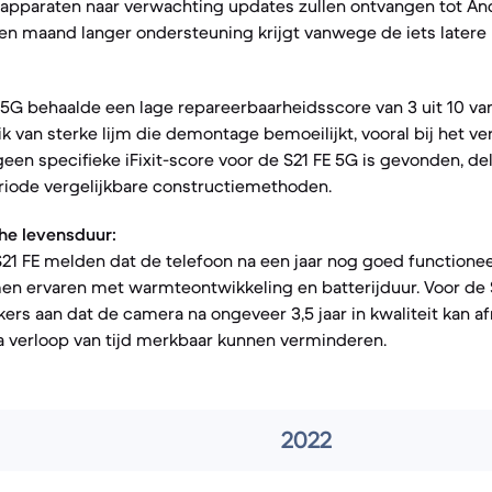
apparaten naar verwachting updates zullen ontvangen tot And
een maand langer ondersteuning krijgt vanwege de iets latere 
 5G behaalde een lage repareerbaarheidsscore van 3 uit 10 van 
 van sterke lijm die demontage bemoeilijkt, vooral bij het v
 geen specifieke iFixit-score voor de S21 FE 5G is gevonden, d
eriode vergelijkbare constructiemethoden.
he levensduur:
21 FE melden dat de telefoon na een jaar nog goed functione
 ervaren met warmteontwikkeling en batterijduur. Voor de 
ers aan dat de camera na ongeveer 3,5 jaar in kwaliteit kan 
na verloop van tijd merkbaar kunnen verminderen.
2022