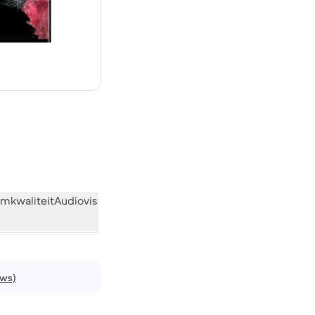
 € 1.459,00 nieuw
mkwaliteit
Audiovisueel
Diversen
Wat de community vindt
ews)