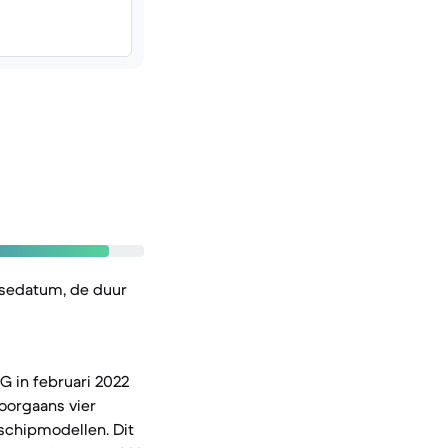
asedatum, de duur
5G in februari 2022
oorgaans vier
nschipmodellen. Dit