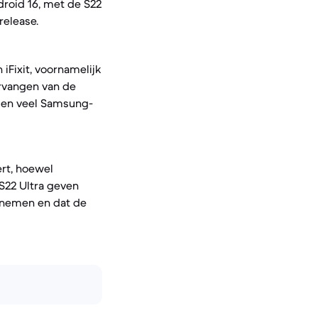
roid 16, met de S22
release.
iFixit, voornamelijk
ervangen van de
elen veel Samsung-
ert, hoewel
S22 Ultra geven
afnemen en dat de