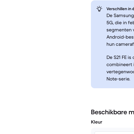
Verschillen in
De Samsung G
5G, die in f
segmenten v
Android-bes
hun camerafu
De S21 FE is
combineert i
vertegenwoor
Note-serie.
Beschikbare m
Kleur