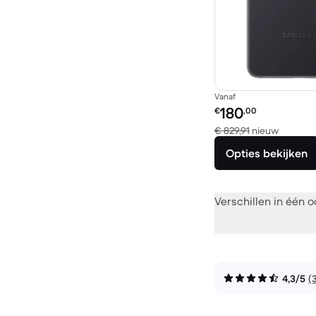
Vanaf
Refurbished prijs:
180
€
,00
Vergelek
€ 829,91
nieuw
Opties bekijken
Verschillen in één 
4,3/5
(